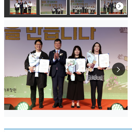
다음
슬라
이동
다