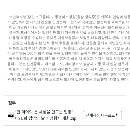
보건복지부(장관 조규홍)와 아동권리보장원(원장 정익중)은 제20회 입양의 날을 맞
* (입양특례법 제5조) 건전한 입양문화의 정착과 국내입양 활성화를 위해 5월 
이날 기념행사에는 이기일 보건복지부 제1차관, 정익중 아동권리보장원 원장과 입
유공자 포상식에서는 입양인과 입양 가족의 권익을 보호하고, 입양 인식 개선에 
대통령 표창을 수상하는 유재훈 예금보험공사 사장은 해외입양인의 권익 보호를 
고, 입양인 지원을 위한 인적·물적 후원을 유치하며, 언론을 통해 해외입양인에
대통령 표창 수상자인 ㈜스마일게이트홀딩스 김세진 주임은 두 다리가 없는 고도의
한 군부대 등 500여 회 강연을 통해 입양에 대한 올바른 인식을 확산하고, 입양
국무총리표창은 해외입양인의 친생가족 상봉 시 통역과 편지 번역을 지원해온 
동하고 있는 진건중학교 이보람 교사, 예비양부모 상담과 아동 국내 입양 업무
아울러, 국내입양인으로서 셋째 자녀를 입양하여 지역사회 입양 가정의 모범이 되고
이기일 보건복지부 제1차관은 기념사에서 “귀한 우리 아이들 한명 한명이 가정의
완비하고, 아동에게 최선의 보호로서 입양이 실현되도록 힘쓰겠다.”라고 밝혔다.
첨부
“한 아이의 온 세상을 만드는 입양”
전체사진 다운로드
제20회 입양의 날 기념행사 개최.zip