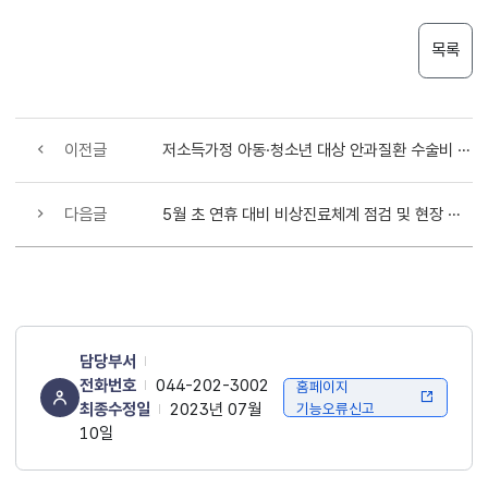
목록
이전글
저소득가정 아동·청소년 대상 안과질환 수술비 지원 업무협약(MOU)체결
다음글
5월 초 연휴 대비 비상진료체계 점검 및 현장 의료진 격려
담당부서
전화번호
044-202-3002
홈페이지
최종수정일
2023년 07월
기능오류신고
10일