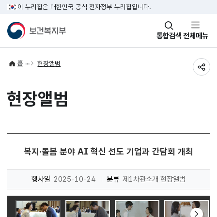
이 누리집은 대한민국 공식 전자정부 누리집입니다.
창
통합검색
전체메뉴
열기
홈
현장앨범
공유
현장앨범
복지·돌봄 분야 AI 혁신 선도 기업과 간담회 개최
행사일
2025-10-24
분류
제1차관소개 현장앨범
다음