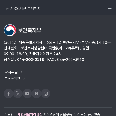
열기
관련국외기관 홈페이지
목록
열기
(30113) 세종특별자치시 도움4로 13 보건복지부 (정부세종청사 10동)
안내전화 :
보건복지상담센터 국번없이 129(무료)
/ 평일
09:00~18:00, 긴급지원상담은 24시
당직실 :
044-202-2118
FAX : 044-202-3910
오시는길
ㄱ~ㅎ색인
페이스북
x
유튜브
네이버블로그
인스타그램
이용안내
개인정보처리방침
저작권정책
정보구독
웹 접근성 품질인증