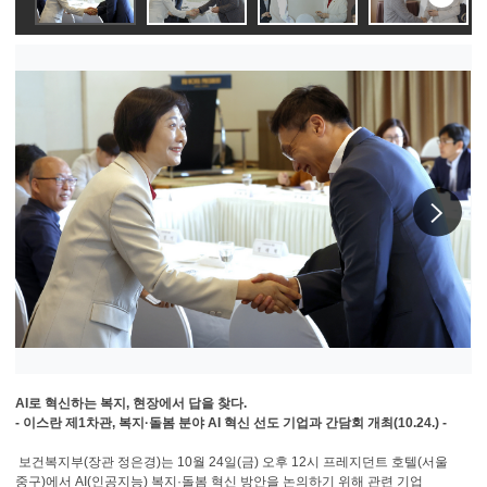
슬라
이동
다
AI로 혁신하는 복지, 현장에서 답을 찾다.
- 이스란 제1차관, 복지·돌봄 분야 AI 혁신 선도 기업과 간담회 개최(10.24.) -
보건복지부(장관 정은경)는 10월 24일(금) 오후 12시 프레지던트 호텔(서울
중구)에서 AI(인공지능) 복지·돌봄 혁신 방안을 논의하기 위해 관련 기업