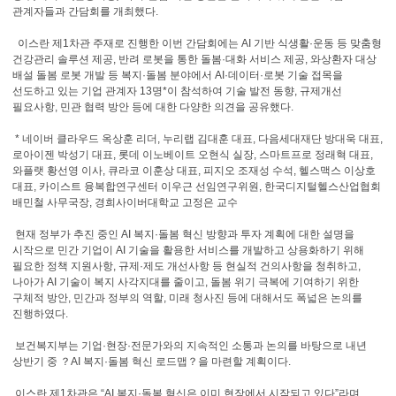
관계자들과 간담회를 개최했다.
이스란 제1차관 주재로 진행한 이번 간담회에는 AI 기반 식생활·운동 등 맞춤형
건강관리 솔루션 제공, 반려 로봇을 통한 돌봄·대화 서비스 제공, 와상환자 대상
배설 돌봄 로봇 개발 등 복지·돌봄 분야에서 AI·데이터·로봇 기술 접목을
선도하고 있는 기업 관계자 13명*이 참석하여 기술 발전 동향, 규제개선
필요사항, 민관 협력 방안 등에 대한 다양한 의견을 공유했다.
* 네이버 클라우드 옥상훈 리더, 누리랩 김대훈 대표, 다음세대재단 방대욱 대표,
로아이젠 박성기 대표, 롯데 이노베이트 오현식 실장, 스마트프로 정래혁 대표,
와플랫 황선영 이사, 큐라코 이훈상 대표, 피지오 조재성 수석, 헬스맥스 이상호
대표, 카이스트 융복합연구센터 이우근 선임연구위원, 한국디지털헬스산업협회
배민철 사무국장, 경희사이버대학교 고정은 교수
현재 정부가 추진 중인 AI 복지·돌봄 혁신 방향과 투자 계획에 대한 설명을
시작으로 민간 기업이 AI 기술을 활용한 서비스를 개발하고 상용화하기 위해
필요한 정책 지원사항, 규제·제도 개선사항 등 현실적 건의사항을 청취하고,
나아가 AI 기술이 복지 사각지대를 줄이고, 돌봄 위기 극복에 기여하기 위한
구체적 방안, 민간과 정부의 역할, 미래 청사진 등에 대해서도 폭넓은 논의를
진행하였다.
보건복지부는 기업·현장·전문가와의 지속적인 소통과 논의를 바탕으로 내년
상반기 중 ？AI 복지·돌봄 혁신 로드맵？을 마련할 계획이다.
이스란 제1차관은 “AI 복지·돌봄 혁신은 이미 현장에서 시작되고 있다”라며,