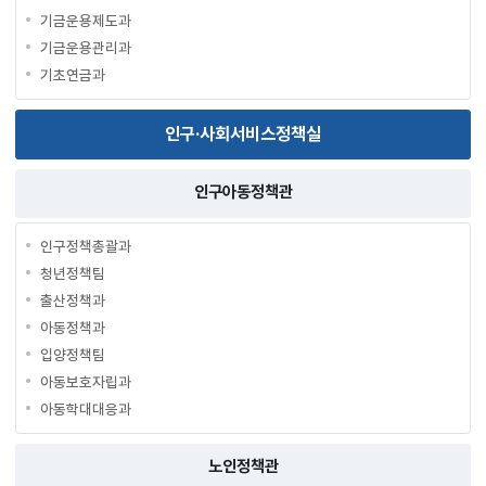
기금운용제도과
기금운용관리과
기초연금과
인구·사회서비스정책실
인구아동정책관
인구정책총괄과
청년정책팀
출산정책과
아동정책과
입양정책팀
아동보호자립과
아동학대대응과
노인정책관