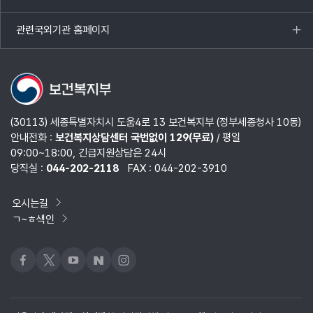
목록
열기
관련국외기관 홈페이지
목록
열기
(30113) 세종특별자치시 도움4로 13 보건복지부 (정부세종청사 10동)
안내전화 :
보건복지상담센터 국번없이 129(무료)
/ 평일
09:00~18:00, 긴급지원상담은 24시
당직실 :
044-202-2118
FAX : 044-202-3910
오시는길
ㄱ~ㅎ색인
페이스북
x
유튜브
네이버블로그
인스타그램