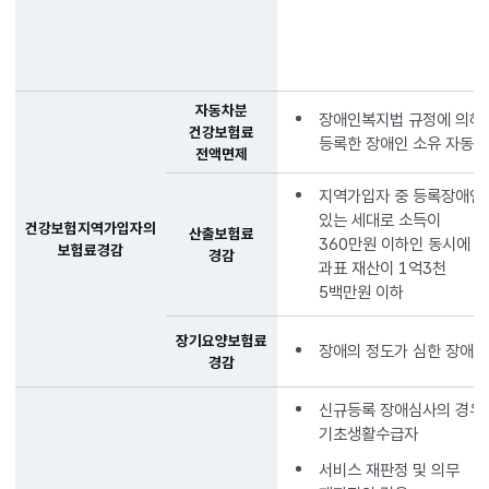
자동차분
장애인복지법 규정에 의해
건강보험료
등록한 장애인 소유 자동차
전액면제
지역가입자 중 등록장애인
있는 세대로 소득이
건강보험지역가입자의
산출보험료
360만원 이하인 동시에
보험료경감
경감
과표 재산이 1억3천
5백만원 이하
장기요양보험료
장애의 정도가 심한 장애인
경감
신규등록 장애심사의 경우
기초생활수급자
서비스 재판정 및 의무