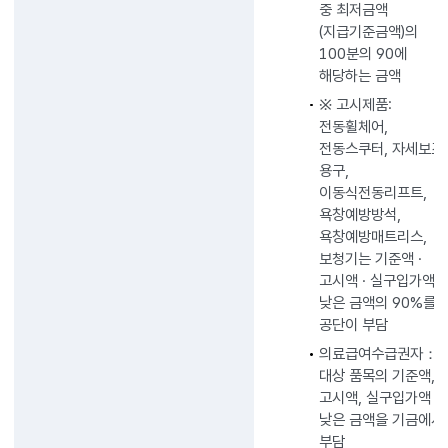
중 최저금액
(지급기준금액)의
100분의 90에
해당하는 금액
※ 고시제품:
전동휠체어,
전동스쿠터, 자세보조
용구,
이동식전동리프트,
욕창예방방석,
욕창예방매트리스,
보청기는 기준액 ·
고시액 · 실구입가액 
낮은 금액의 90%를
공단이 부담
의료급여수급권자：
대상 품목의 기준액,
고시액, 실구입가액 
낮은 금액을 기금에서
부담