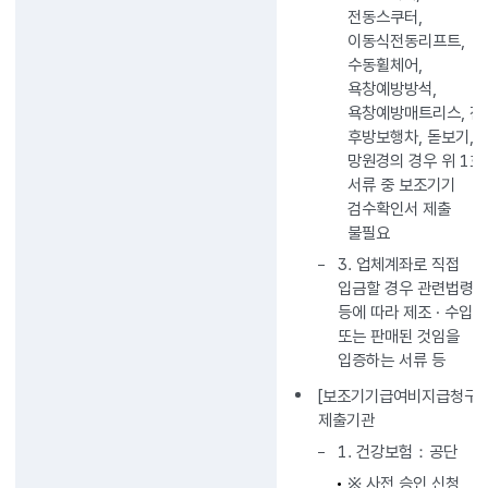
전동스쿠터,
이동식전동리프트,
수동휠체어,
욕창예방방석,
욕창예방매트리스, 전
후방보행차, 돋보기,
망원경의 경우 위 1호
서류 중 보조기기
검수확인서 제출
불필요
3. 업체계좌로 직접
입금할 경우 관련법령
등에 따라 제조 · 수입
또는 판매된 것임을
입증하는 서류 등
[보조기기급여비지급청구서
제출기관
1. 건강보험：공단
※ 사전 승인 신청