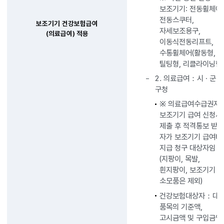
보조기기: 전동휠체어
전동스쿠터,
보조기기 건강보험급여
자세보조용구,
(의료급여) 적용
이동식전동리프트,
수통휠체어(활동형,
틸팅형, 리클라이닝형
2. 의료급여：시 · 군 ·
구청
※ 의료급여수급권자
보조기기 급여 신청서
제출 후 적격통보 받
자가 보조기기 급여비
지급 청구 대상자임
(지팡이, 목발,
흰지팡이, 보조기기
소모품은 제외)
건강보험대상자：대
품목의 기준액,
고시금액 및 구입금액