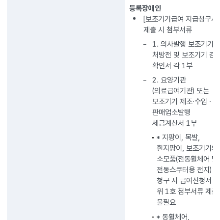
등록장애인
[보조기기급여 지급청구서]
제출 시 첨부서류
1. 의사발행 보조기기
처방전 및 보조기기 검
확인서 각 1부
2. 요양기관
(의료급여기관) 또는
보조기기 제조·수입 ·
판매업소발행
세금계산서 1부
* 지팡이, 목발,
흰지팡이, 보조기기의
소모품(전동휠체어 및
전동스쿠터용 전지)
청구 시 급여신청서 
위 1호 첨부서류 제출
불필요
* 동휠체어,