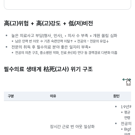
高(고)위험 + 高(고)강도 + 低(저)비전
높은 의료사고 부담(형사, 민사), ‣ 의사 수 부족 + 개원 쏠림 심화
남은 인력 번 아웃 → 기존 숙련인력 이탈↑ + 전공의‧전문의 유입↓
전문의 취득 후 필수의료 분야 좋은 일자리 부족*
전공의 의존 구조, 중소병원 약화, 진료 外(외) 연구 등 경력경로 다변화 미흡
필수의료 생태계 枯死(고사) 위기 구조
구분
이유
원인
필수의료
19년째
생태계
평균 은
枯死
연령 도
(고사)
전공의 
장시간 근로 번 아웃 일상화
위기
Big5
구조
인력