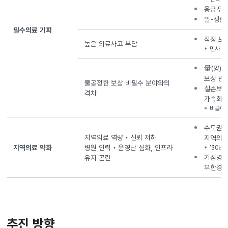
–
응급·당직
구분,
일-생활
이유,
필수의료 기피
원인으로
적정 보
높은 의료사고 부담
구성
민사 1
量(양)
보상 반
불공정한 보상 비필수 분야와의
실손보험
격차
가속화
비급여 진
수도권 
지역의료 역량‧신뢰 저하
지역의료
지역의료 약화
병원 인력‧운영난 심화, 인프라
’30년
거점병원
유지 곤란
무한경쟁
추진 방향