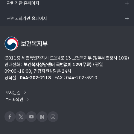
관련기관 홈페이지
목록
열기
관련국외기관 홈페이지
목록
열기
(30113) 세종특별자치시 도움4로 13 보건복지부 (정부세종청사 10동)
안내전화 :
보건복지상담센터 국번없이 129(무료)
/ 평일
09:00~18:00, 긴급지원상담은 24시
당직실 :
044-202-2118
FAX : 044-202-3910
오시는길
ㄱ~ㅎ색인
페이스북
x
유튜브
네이버블로그
인스타그램