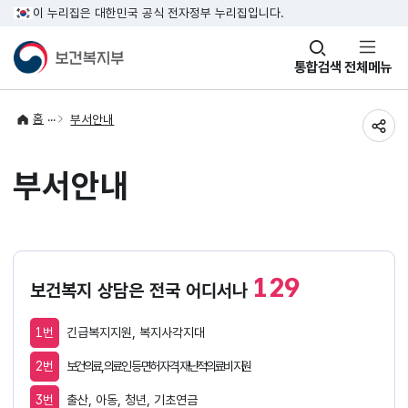
이 누리집은 대한민국 공식 전자정부 누리집입니다.
창
통합검색
전체메뉴
열기
홈
부서안내
공유
부서안내
129
보건복지 상담은 전국 어디서나
1번
긴급복지지원, 복지사각지대
2번
보건의료, 의료인 등 면허 자격, 재난적의료비 지원
3번
출산, 아동, 청년, 기초연금