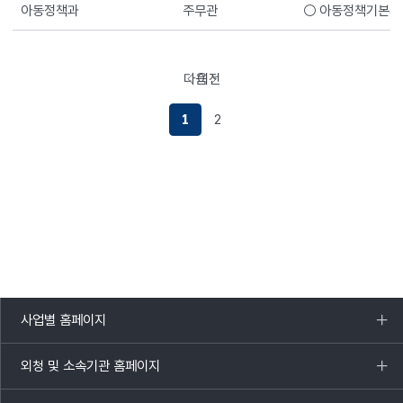
아동정책과
주무관
○ 아동정책기본계
다음
이전
페이지로이동하기
페이지로이동하기
1
2
사업별 홈페이지
목록
열기
외청 및 소속기관 홈페이지
목록
열기