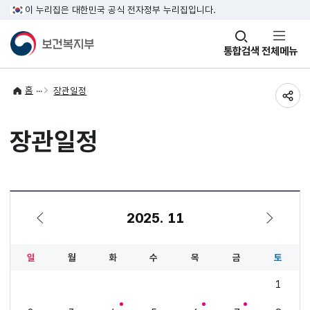
이 누리집은 대한민국 공식 전자정부 누리집입니다.
창
통합검색
전체메뉴
열기
홈
장관일정
공유
장관일정
2025. 11
10월
12월
일
월
화
수
목
금
토
1