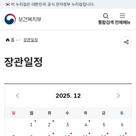
이 누리집은 대한민국 공식 전자정부 누리집입니다.
창
통합검색
전체메뉴
열기
홈
장관일정
공유
장관일정
2025. 12
11월
1월
일
월
화
수
목
금
토
1
2
3
4
5
6