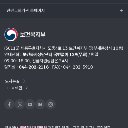
열기
관련국외기관 홈페이지
목록
열기
(30113) 세종특별자치시 도움4로 13 보건복지부 (정부세종청사 10동)
안내전화 :
보건복지상담센터 국번없이 129(무료)
/ 평일
09:00~18:00, 긴급지원상담은 24시
당직실 :
044-202-2118
FAX : 044-202-3910
오시는길
ㄱ~ㅎ색인
페이스북
x
유튜브
네이버블로그
인스타그램
이용안내
개인정보처리방침
저작권정책
정보구독
웹 접근성 품질인증