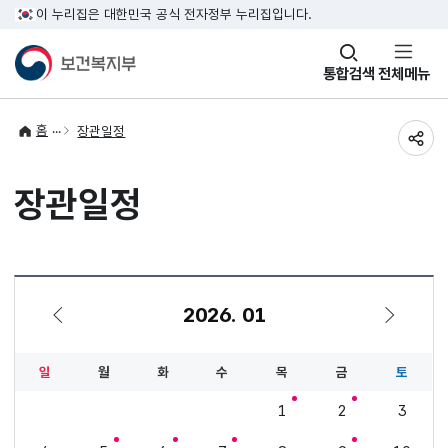
이 누리집은 대한민국 공식 전자정부 누리집입니다.
창
통합검색
전체메뉴
열기
홈
장관일정
공유
장관일정
2026. 01
12월
2월
일
월
화
수
목
금
토
1
2
3