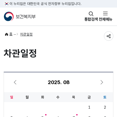
이 누리집은 대한민국 공식 전자정부 누리집입니다.
창
통합검색
전체메뉴
열기
홈
차관일정
공유
차관일정
2025. 08
7월
9월
일
월
화
수
목
금
토
1
2