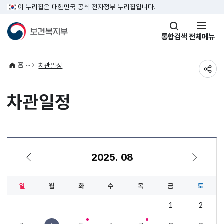
이 누리집은 대한민국 공식 전자정부 누리집입니다.
창
통합검색
전체메뉴
열기
홈
차관일정
공유
차관일정
2025. 08
7월
9월
일
월
화
수
목
금
토
1
2