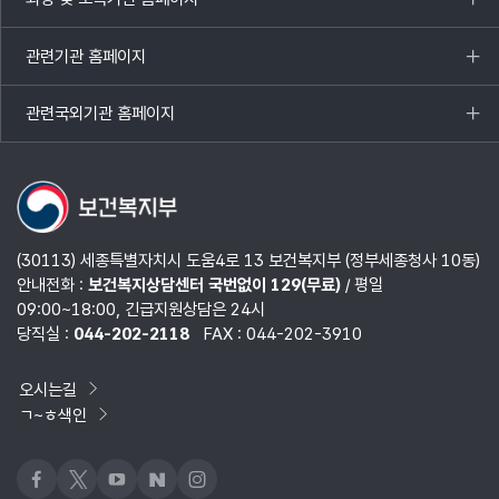
목록
열기
관련기관 홈페이지
목록
열기
관련국외기관 홈페이지
목록
열기
(30113) 세종특별자치시 도움4로 13 보건복지부 (정부세종청사 10동)
안내전화 :
보건복지상담센터 국번없이 129(무료)
/ 평일
09:00~18:00, 긴급지원상담은 24시
당직실 :
044-202-2118
FAX : 044-202-3910
오시는길
ㄱ~ㅎ색인
페이스북
x
유튜브
네이버블로그
인스타그램