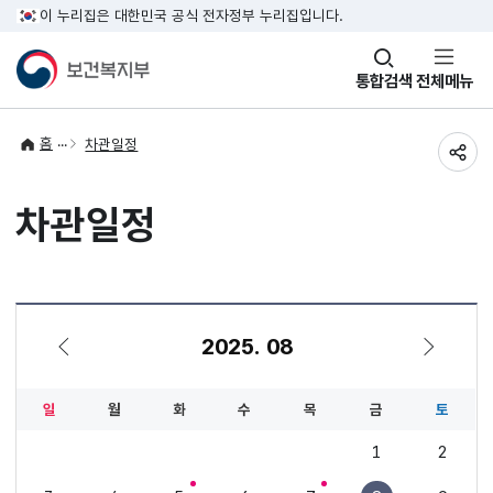
이 누리집은 대한민국 공식 전자정부 누리집입니다.
창
통합검색
전체메뉴
열기
홈
차관일정
공유
차관일정
2025. 08
7월
9월
일
월
화
수
목
금
토
1
2