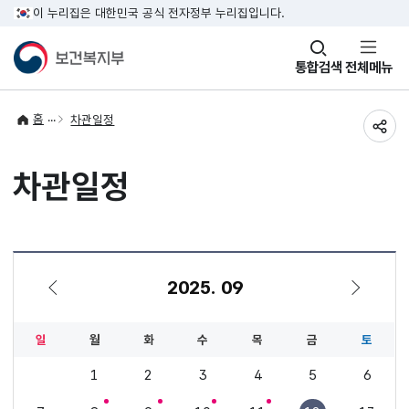
이 누리집은 대한민국 공식 전자정부 누리집입니다.
창
통합검색
전체메뉴
열기
홈
차관일정
공유
차관일정
2025. 09
8월
10월
일
월
화
수
목
금
토
1
2
3
4
5
6