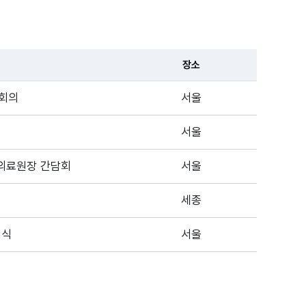
장소
차회의
서울
서울
의료원장 간담회
서울
세종
념식
서울