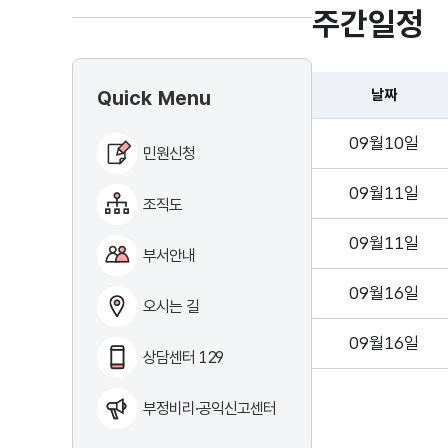
주간일정
Quick Menu
날짜
09월10일
민원신청
09월11일
조직도
09월11일
부서안내
09월16일
오시는 길
09월16일
상담센터 129
부정비리·공익신고센터