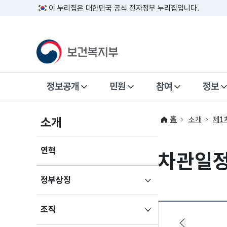
이 누리집은 대한민국 공식 전자정부 누리집입니다.
정보공개
민원
참여
정보
홈
소개
소개
제1
연혁
차관일
하위메뉴
정부상징
펼치기
하위메뉴
조직
펼치기