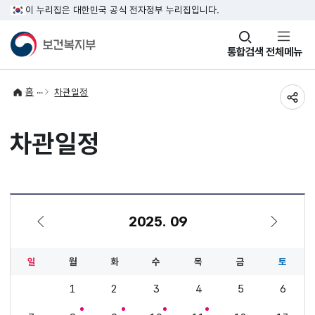
이 누리집은 대한민국 공식 전자정부 누리집입니다.
창
통합검색
전체메뉴
열기
홈
차관일정
공유
차관일정
2025. 09
8월
10월
일
월
화
수
목
금
토
1
2
3
4
5
6