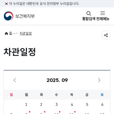
이 누리집은 대한민국 공식 전자정부 누리집입니다.
창
통합검색
전체메뉴
열기
홈
차관일정
공유
차관일정
2025. 09
8월
10월
일
월
화
수
목
금
토
1
2
3
4
5
6