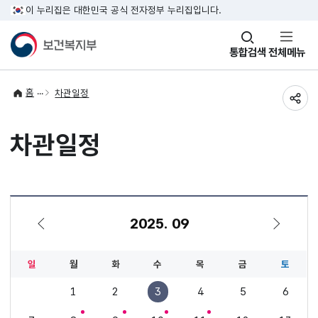
이 누리집은 대한민국 공식 전자정부 누리집입니다.
창
통합검색
전체메뉴
열기
홈
차관일정
공유
차관일정
2025. 09
8월
10월
일
월
화
수
목
금
토
1
2
3
4
5
6