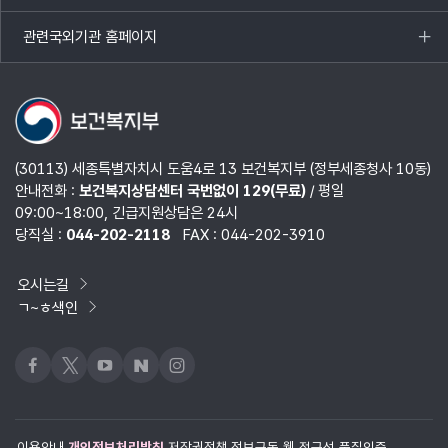
열기
관련국외기관 홈페이지
목록
열기
(30113) 세종특별자치시 도움4로 13 보건복지부 (정부세종청사 10동)
안내전화 :
보건복지상담센터 국번없이 129(무료)
/ 평일
09:00~18:00, 긴급지원상담은 24시
당직실 :
044-202-2118
FAX : 044-202-3910
오시는길
ㄱ~ㅎ색인
페이스북
x
유튜브
네이버블로그
인스타그램
이용안내
개인정보처리방침
저작권정책
정보구독
웹 접근성 품질인증