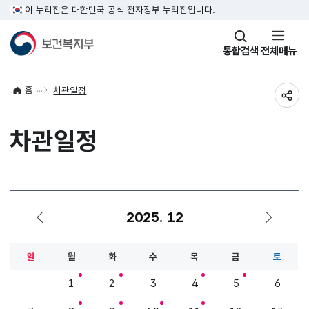
이 누리집은 대한민국 공식 전자정부 누리집입니다.
창
통합검색
전체메뉴
열기
홈
차관일정
공유
차관일정
2025. 12
11월
1월
일
월
화
수
목
금
토
1
2
3
4
5
6