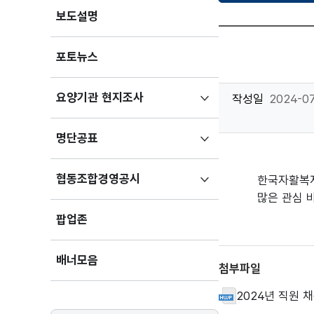
보도설명
포토뉴스
하위메뉴
요양기관 현지조사
작성일
2024-07
펼치기
하위메뉴
명단공표
펼치기
하위메뉴
협동조합경영공시
한국자활복지
펼치기
많은 관심 
팝업존
배너모음
첨부파일
2024년 직원 채