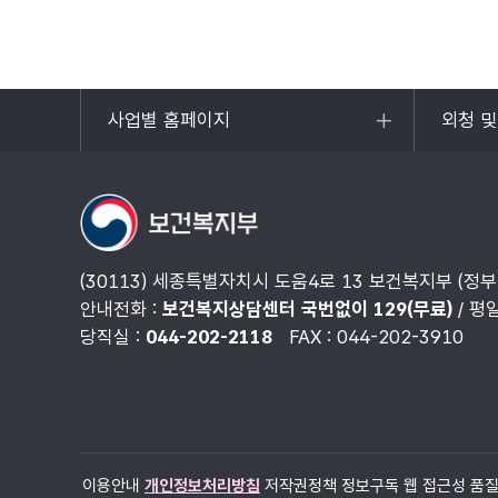
사업별 홈페이지
외청 
목록
목록
열기
열기
(30113) 세종특별자치시 도움4로 13 보건복지부 (정
안내전화 :
보건복지상담센터 국번없이 129(무료)
/ 평
당직실 :
044-202-2118
FAX : 044-202-3910
이용안내
개인정보처리방침
저작권정책
정보구독
웹 접근성 품