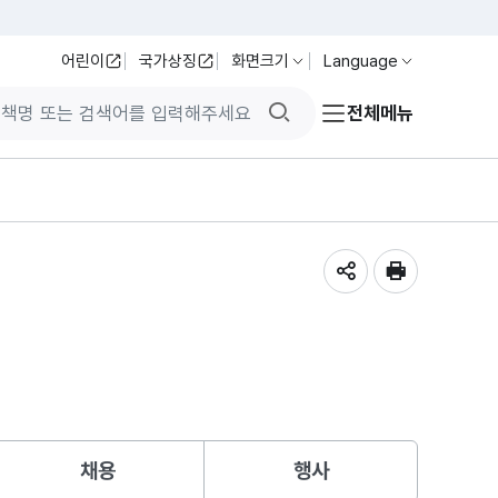
어린이
국가상징
화면크기
Language
검색버튼
전체메뉴
공유하기
인쇄
채용
행사