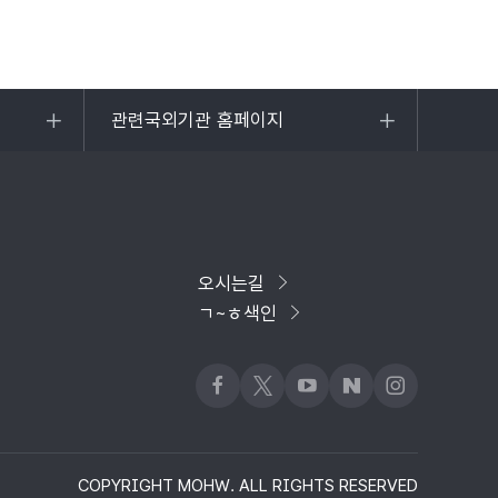
관련국외기관 홈페이지
목록
열기
오시는길
ㄱ~ㅎ색인
페이스북
x
유튜브
네이버블로그
인스타그램
COPYRIGHT MOHW. ALL RIGHTS RESERVED