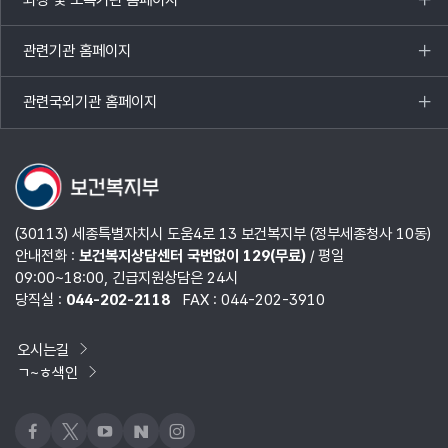
목록
열기
관련기관 홈페이지
목록
열기
관련국외기관 홈페이지
목록
열기
(30113) 세종특별자치시 도움4로 13 보건복지부 (정부세종청사 10동)
안내전화 :
보건복지상담센터 국번없이 129(무료)
/ 평일
09:00~18:00, 긴급지원상담은 24시
당직실 :
044-202-2118
FAX : 044-202-3910
오시는길
ㄱ~ㅎ색인
페이스북
x
유튜브
네이버블로그
인스타그램