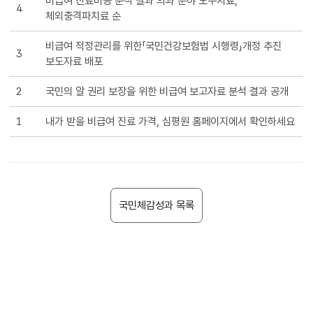
비급여 진료비용 분석 결과 의과 분야 도수치료,
비급여
4
체외충격파치료 순
항목은
꼭
비급여 적정관리를 위한「국민건강보험법 시행령」개정 추진
필요한
3
보도자료 배포
경우에만
이용하도록
2
국민의 알 권리 보장을 위한 비급여 보고자료 분석 결과 공개
관리하는
제도도
1
내가 받을 비급여 진료 가격, 심평원 홈페이지에서 확인하세요
새로
만들었어요.
이렇게
해서
국민들의
국민체감성과 목록
의료비
부담을
줄이고,
꼭
필요한
진료가
제대로