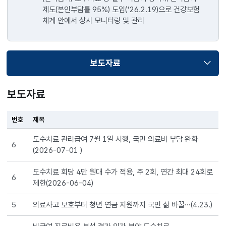
비급여
제도(본인부담률 95%) 도입('26.2.19)으로 건강보험
진료가
체계 안에서 상시 모니터링 및 관리
너무
비싸지거나
필요
보도자료
이상으로
선택됨
늘어나지
않도록,
보도자료
병원마다
다른
비급여
번호
제목
가격을
도수치료 관리급여 7월 1일 시행, 국민 의료비 부담 완화
쉽게
6
(2026-07-01 )
비교할
수
도수치료 회당 4만 원대 수가 적용, 주 2회, 연간 최대 24회로
있도록
6
제한(2026-06-04)
공개했어요.
또한
5
의료사고 보호부터 청년 연금 지원까지 국민 삶 바꿀…(4.23.)
도수치료처럼
일부