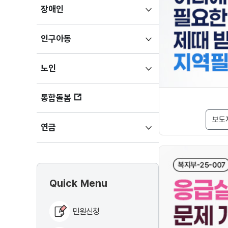
하위메뉴
장애인
펼치기
하위메뉴
인구아동
펼치기
하위메뉴
노인
펼치기
통합돌봄
보도
하위메뉴
연금
펼치기
Quick Menu
민원신청