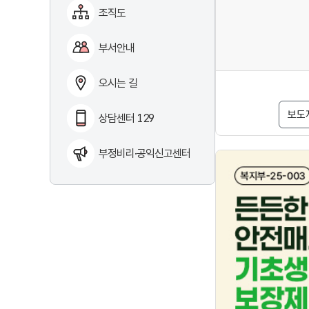
조직도
부서안내
오시는 길
보도
상담센터 129
부정비리·공익신고센터