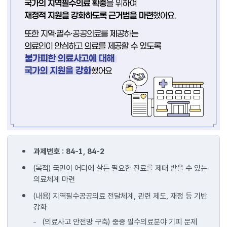
아프면
어디서든
과제번호 : 84-1, 84-2
꼭
(목적) 국민이 어디에 살든 필요한 진료를 제때 받을 수 있는
필요한
의료체계 마련
진료를
받을
(내용) 지역필수공공의료 전달체계, 관련 제도, 재정 등 기반
수
강화
있어야겠죠?
(의료사고 안전망 구축) 중증 필수의료분야 기피 문제
보건복지부는