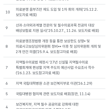
있도록
불가피한
의료분쟁 옴부즈만 제도 도입 및 1차 회의 개최('25.12.2.
의료사고에
10
보도자료 배포)
대해
국가의
산과·소아외과계열 전문의 및 필수의료과목 전공의 대상
지원을
9
배상보험료 지원 실시('25.10.27., 11.26. 보도자료 배포)
강화했어요
의료분쟁조정법령 개정 등을 통한 보상한도 상향* 및
8
의료사고보상심의위원회 정비** 이후 첫 심의위원회 개최 및
2개 안건 의결(’25.9.4. 보도참고자료 배포)
지역필수의료법 제정시 ’27년 신설될 지역필수의료
7
특별회계에 편성할 지역 주도의 예산사업 수요조사 착수
(’26.1.23. 보도참고자료 배포)
6
지역 국립대학병원 소관 보건복지부로 이관(‘26.1.29)
5
국립대병원 협의체 관련 보도자료 배포(장관, 11.14)
보건복지부, 지역 필수 공공의료 강화에 대한
4