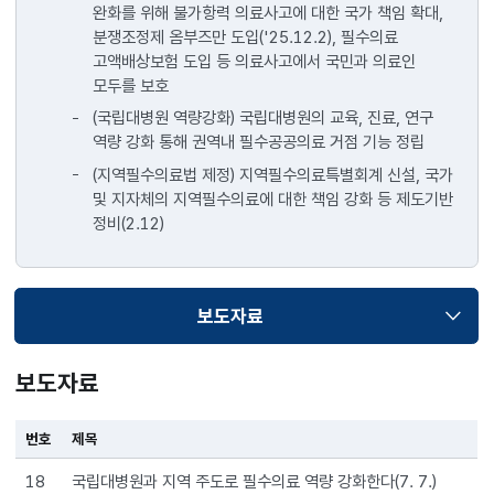
완화를 위해 불가항력 의료사고에 대한 국가 책임 확대,
지역마다
분쟁조정제 옴부즈만 도입('25.12.2), 필수의료
꼭
고액배상보험 도입 등 의료사고에서 국민과 의료인
있어야
모두를 보호
할
의료
(국립대병원 역량강화) 국립대병원의 교육, 진료, 연구
서비스가
역량 강화 통해 권역내 필수공공의료 거점 기능 정립
잘
(지역필수의료법 제정) 지역필수의료특별회계 신설, 국가
운영되도록
및 지자체의 지역필수의료에 대한 책임 강화 등 제도기반
지원을
정비(2.12)
늘렸어요.
국립대
병원의
역량을
보도자료
선택됨
키워
지역별
보도자료
필수
공공의료
기능을
번호
제목
담당할
수
18
국립대병원과 지역 주도로 필수의료 역량 강화한다(7. 7.)