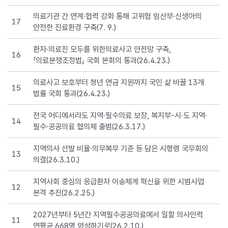
있게하고,
국가의
의료기관 간 연계·협력 강화 통해 고위험 임산부·신생아의
17
지역필수의료
안전한 진료환경 구축(7. 9.)
강화를
위하여
환자·의료진 모두를 위한의료사고 안전망 구축,
16
재정적
「의료분쟁조정법」 국회 본회의 통과(26.4.23.)
지원을
의료사고 보호부터 청년 연금 지원까지 국민 삶 바꿀 13개
강화하도록
15
법률 국회 통과(26.4.23.)
근거법을
마련했어요.
전국 어디에서라도 지역·필수의료 보장, 복지부-시·도 지역·
또한
14
필수·공공의료 협의체 출범(26.3.17.)
지역
필수
지역의사 선발 비율·의무복무 기준 등 담은 시행령 국무회의
공공의료를
13
의결(26.3.10.)
제공하는
의료인이
지역사회 중심의 응급환자 이송체계 혁신을 위한 시범사업
안심하고
12
본격 추진(26.2.25.)
의료를
제공할
2027년부터 5년간 지역필수공공의료에서 일할 의사인력
수
11
연평균 668명 양성하기로(26.2.10.)