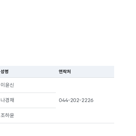
성명
연락처
이윤신
나경채
044-202-2226
조하윤