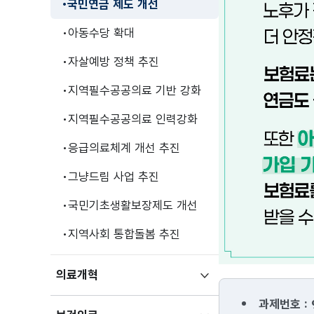
국민연금 제도 개선
아동수당 확대
자살예방 정책 추진
지역필수공공의료 기반 강화
지역필수공공의료 인력강화
응급의료체계 개선 추진
그냥드림 사업 추진
국민기초생활보장제도 개선
지역사회 통합돌봄 추진
노후가
하위메뉴
의료개혁
걱정되셨죠?
펼치기
과제번호 : 
보건복지부는