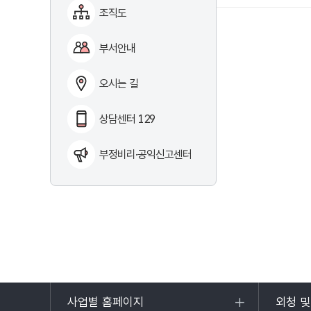
조직도
낮은
분들에게는
보험료를
부서안내
지원해
더
오시는 길
많은
분들이
상담센터 129
연금
혜택을
부정비리·공익신고센터
받을
수
있도록
도와주고
있어요.
사업별 홈페이지
외청 
목록
목록