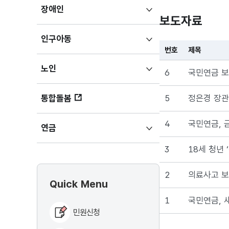
연금도
하위메뉴
장애인
보도자료
늘려서
펼치기
노후
하위메뉴
인구아동
소득을
번호
제목
펼치기
더
하위메뉴
노인
든든하게
6
국민연금 보
펼치기
만들었어요.
또
5
정은경 장관,
통합돌봄
아이를
낳거나
4
국민연금, 금
하위메뉴
연금
군복무를
펼치기
한
3
18세 청년 
경우에는
가입
2
의료사고 보
Quick Menu
기간을
더
1
국민연금, 
민원신청
인정해주고,
소득이