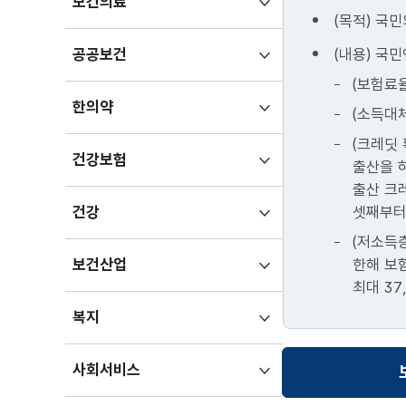
하위메뉴
보건의료
국민이
(목적) 국
펼치기
나이
하위메뉴
(내용) 국민
공공보건
들어서도
펼치기
더
(보험료율
안정적으로
하위메뉴
한의약
(소득대체
생활할
펼치기
(크레딧 
수
하위메뉴
건강보험
출산을 
있도록
펼치기
출산 크레
국민연금을
하위메뉴
셋째부터 
건강
손봤어요.
펼치기
보험료는
(저소득층
조금씩
하위메뉴
한해 보험
보건산업
더
펼치기
최대 37
내도록
하위메뉴
복지
조정하고,
펼치기
대신
하위메뉴
사회서비스
나중에
펼치기
받는