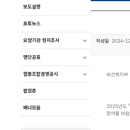
보도설명
포토뉴스
하위메뉴
요양기관 현지조사
작성일
2024-12
펼치기
하위메뉴
명단공표
펼치기
하위메뉴
협동조합경영공시
보건복지부 
펼치기
팝업존
2025년도
배너모음
참여를 바랍