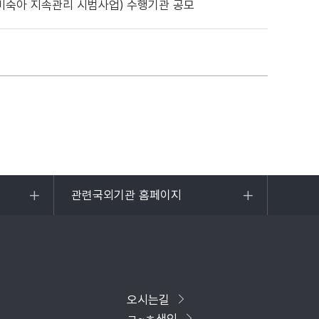
리(미숙아 지속관리 시범사업) 수행기관 공모
관련국외기관 홈페이지
목록
열기
오시는길
ㄱ~ㅎ색인