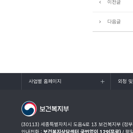
이전글
다음글
사업별 홈페이지
외청 
목록
목록
열기
열기
(30113) 세종특별자치시 도움4로 13 보건복지부 (정
안내전화 :
보건복지상담센터 국번없이 129(무료)
/ 평