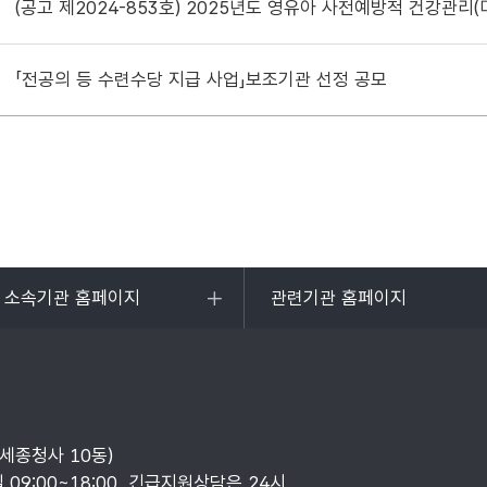
(공고 제2024-853호) 2025년도 영유아 사전예방적 건강관
「전공의 등 수련수당 지급 사업」보조기관 선정 공모
및 소속기관 홈페이지
관련기관 홈페이지
목록
열기
부세종청사 10동)
일 09:00~18:00, 긴급지원상담은 24시