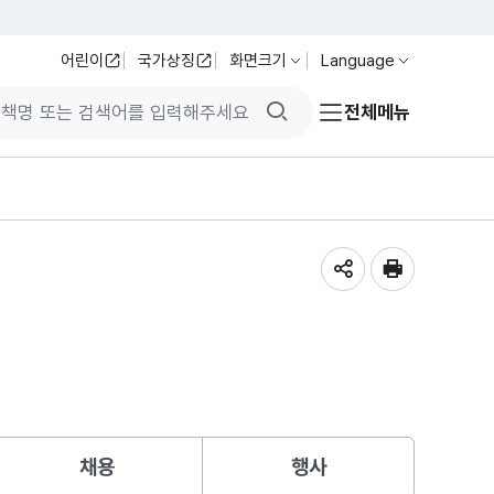
어린이
국가상징
화면크기
Language
검색버튼
전체메뉴
공유하기
인쇄
채용
행사