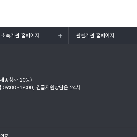
및 소속기관 홈페이지
관련기관 홈페이지
목록
열기
부세종청사 10동)
일 09:00~18:00, 긴급지원상담은 24시
질인증