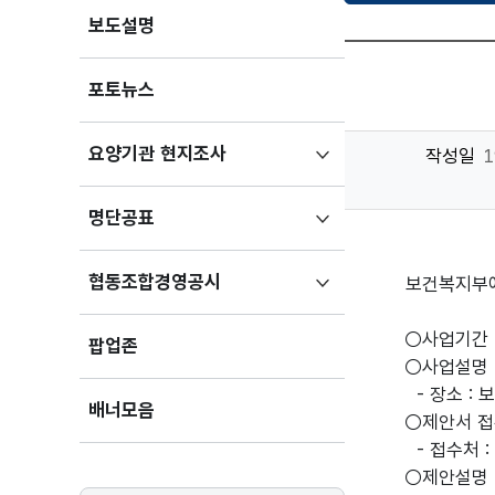
보도설명
포토뉴스
하위메뉴
요양기관 현지조사
작성일
1
펼치기
하위메뉴
명단공표
펼치기
하위메뉴
협동조합경영공시
보건복지부에
펼치기
○사업기간 :
팝업존
○사업설명 일시
- 장소 :
배너모음
○제안서 접수 
- 접수처 
○제안설명 일시