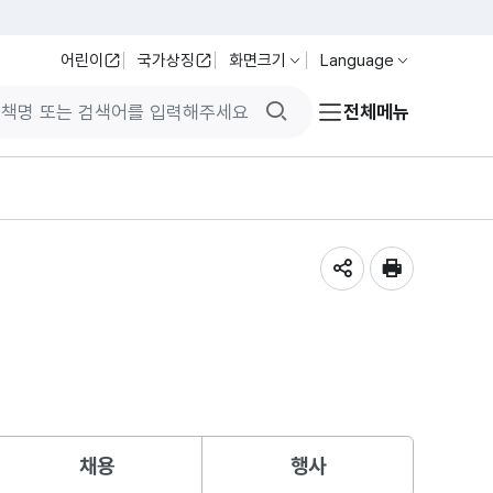
어린이
국가상징
화면크기
Language
검색버튼
전체메뉴
공유하기
인쇄
채용
행사