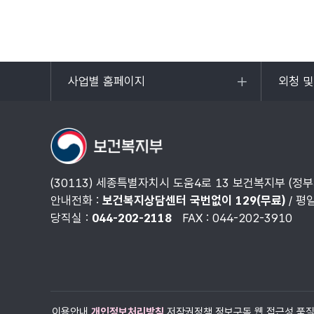
사업별 홈페이지
외청 
목록
목록
열기
열기
(30113) 세종특별자치시 도움4로 13 보건복지부 (정
안내전화 :
보건복지상담센터 국번없이 129(무료)
/ 평
당직실 :
044-202-2118
FAX : 044-202-3910
이용안내
개인정보처리방침
저작권정책
정보구독
웹 접근성 품