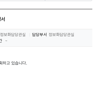
청서
정보화담당관실
담당부서
정보화담당관실
간
~
획하고 있습니다.