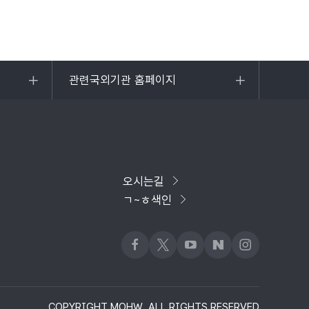
관련국외기관 홈페이지
목록
열기
오시는길
ㄱ~ㅎ색인
페이스북
x
유튜브
네이버블로그
인스타그램
COPYRIGHT MOHW. ALL RIGHTS RESERVED