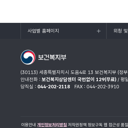
사업별 홈페이지
외청 
목록
목록
열기
열기
(30113) 세종특별자치시 도움4로 13 보건복지부 (정
안내전화 :
보건복지상담센터 국번없이 129(무료)
/ 평
당직실 :
044-202-2118
FAX : 044-202-3910
이용안내
개인정보처리방침
저작권정책
정보구독
웹 접근성 품