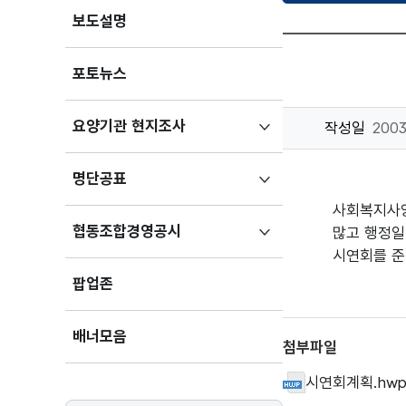
보도설명
포토뉴스
하위메뉴
요양기관 현지조사
작성일
2003
펼치기
하위메뉴
명단공표
펼치기
사회복지사양
하위메뉴
협동조합경영공시
많고 행정일
펼치기
시연회를 준
팝업존
배너모음
첨부파일
시연회계획.hw