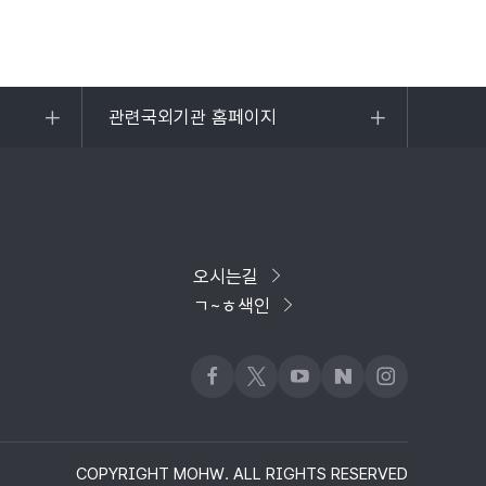
관련국외기관 홈페이지
목록
열기
오시는길
ㄱ~ㅎ색인
페이스북
x
유튜브
네이버블로그
인스타그램
COPYRIGHT MOHW. ALL RIGHTS RESERVED