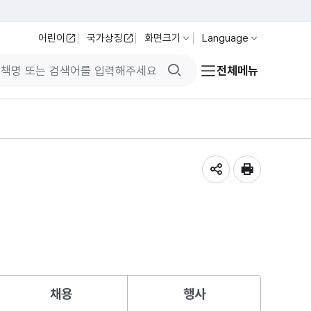
어린이
국가상징
화면크기
Language
검색버튼
전체메뉴
공유하기
인쇄
채용
행사