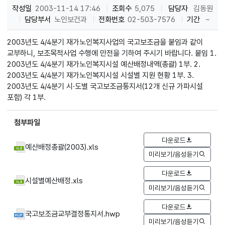
작성일
2003-11-14 17:46
조회수
5,075
담당자
김동원
담당부서
노인보건과
전화번호
02-503-7576
기간
~
2003년도 4/4분기 재가노인복지사업의 국고보조금을 붙임과 같이
교부하니, 보조목적사업 수행에 만전을 기하여 주시기 바랍니다. 붙임 1.
2003년도 4/4분기 재가노인복지시설 예산배정내역(총괄) 1부. 2.
2003년도 4/4분기 재가노인복지시설 시설별 지원 현황 1부. 3.
2003년도 4/4분기 시·도별 국고보조금통지서(12개 신규 가파시설
포함) 각 1부.
첨부파일
다운로드
예산배정총괄(2003).xls
미리보기/음성듣기
다운로드
시설별예산배정.xls
미리보기/음성듣기
다운로드
국고보조금교부결정통지서.hwp
미리보기/음성듣기