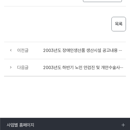
목록
이전글
2003년도 장애인생산품 생산시설 공고내용 변경공고 (법인단체 명칭변경)
다음글
2003년도 하반기 노인 안검진 및 개안수술사업비 국고보조 결정 통보
사업별 홈페이지
목록