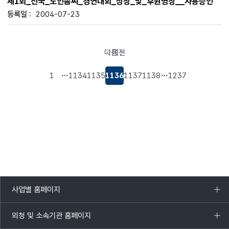
제1회_전국_노인솜씨_경연대회_상장_및_후원명칭__사용승인
2004-07-23
다음
이전
페이지로
페이지로
이동
이동
1
1134
1135
1136
1137
1138
1237
사업별 홈페이지
목록
열기
외청 및 소속기관 홈페이지
목록