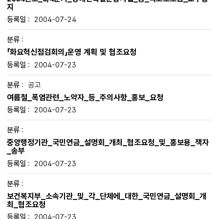
지
2004-07-24
「화요혁신점검회의」운영 계획 및 협조요청
2004-07-23
공고
여름철_폭염관련_노약자_등_주의사항_홍보_요청
2004-07-23
중앙행정기관_국민연금_설명회_개최_협조요청_및_홍보용_책자
_송부
2004-07-23
보건복지부_소속기관_및_각_단체에_대한_국민연금_설명회_개
최_협조요청
2004-07-23