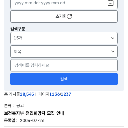
달력
열기
초기화
검색구분
검색구분
검색
총 게시물
18,545
페이지
1136
/
1237
공고
보건복지부 전입희망자 모집 안내
2004-07-26