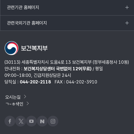
열기
관련기관 홈페이지
목록
열기
관련국외기관 홈페이지
목록
열기
(30113) 세종특별자치시 도움4로 13 보건복지부 (정부세종청사 10동)
안내전화 :
보건복지상담센터 국번없이 129(무료)
/ 평일
09:00~18:00, 긴급지원상담은 24시
당직실 :
044-202-2118
FAX : 044-202-3910
오시는길
ㄱ~ㅎ색인
페이스북
x
유튜브
네이버블로그
인스타그램