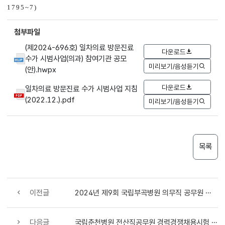
1795~7)
첨부파일
(제2024-696호) 일차의료 방문진료
다운로드
수가 시범사업(의과) 참여기관 공모
미리보기/음성듣기
(안).hwpx
다운로드
일차의료 방문진료 수가 시범사업 지침
(2022.12.).pdf
미리보기/음성듣기
목록
이전글
2024년 제9회 국립부곡병원 의무직 공무원 경력경쟁채용시험 3차 재공고
다음글
국립춘천병원 전산직공무원 경력경쟁채용시험 공고