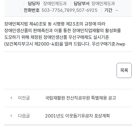
담당자
장애인제도과
담당부서
장애인제도과
전화번호
503-7756,7899,507-6925
기간
~
장애인복지법 제40조및 동 시행령 제23조의 규정에 따라
장애인생산품의 판매촉진과 이를 통한 장애인직업재활의 활성화를
도모하기 위해 제정된 장애인생산품 우선구매제도 실시기준
(보건복지부고시 제2000-4호)을 알려 드립니다.
우선구매기준.hwp
목록
이전글
국립재활원 전산직공무원 특별채용 공고
다음글
2001년도 이웃돕기유공자 포상계획