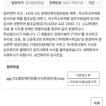
담당부서
감사담당관실
전화번호
503-7507,8
기간
~
업무연락 수신 : 16개 시도 장애인복지업무담당 제목 : 저소득소외계층
감사자료 제출 협조요청 관련 1. 저소득소외계층 업무지원실태 감사원
감사와 관련하여 협조요청(감사16330-441 2003. 11. 14.)하였던
자료 중 시도별 장애인 현황자료를 첨부와 같이 변경하오니
착오없으시기 바랍니다. ○ 제출양식 장애구분의 \"기타\"를 추가하고
유치원, 초등, 중·고등학교의 취학란에 \"취학(특수학교)\"로 변경하며 맨
오른쪽 대상인원도 \"대상인원(계)\"로 수정 2. 위 변경사항의 서식은
보건복지부 홈페이지 공지사항에 서식을 올려놓았습니다. 내려받아서
사용하시기 바랍니다. 보건복지부 감사관실
첨부파일
다운로드
시도별장애인현황(서식변경안내).hwp
미리보기/음성듣기
목록