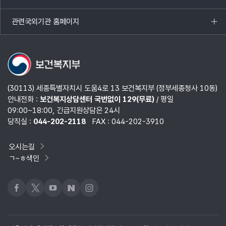
목록
열기
관련국외기관 홈페이지
목록
열기
(30113) 세종특별자치시 도움4로 13 보건복지부 (정부세종청사 10동)
안내전화 :
보건복지상담센터 국번없이 129(무료)
/ 평일
09:00~18:00, 긴급지원상담은 24시
당직실 :
044-202-2118
FAX : 044-202-3910
오시는길
ㄱ~ㅎ색인
페이스북
x
유튜브
네이버블로그
인스타그램