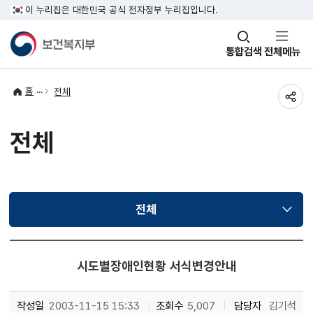
이 누리집은 대한민국 공식 전자정부 누리집입니다.
창
통합검색
전체메뉴
열기
홈
전체
공유
전체
전체
선택됨
시도별장애인현황 서식변경안내
작성일
2003-11-15 15:33
조회수
5,007
담당자
김기석