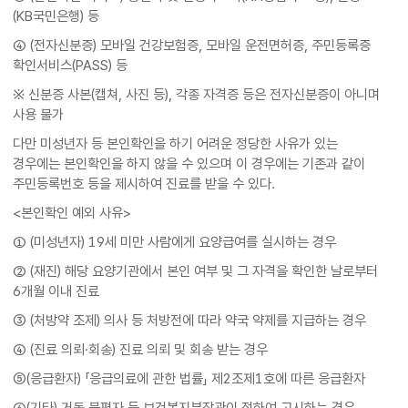
(KB국민은행) 등
④ (전자신분증) 모바일 건강보험증, 모바일 운전면허증, 주민등록증
확인서비스(PASS) 등
※ 신분증 사본(캡쳐, 사진 등), 각종 자격증 등은 전자신분증이 아니며
사용 불가
다만 미성년자 등 본인확인을 하기 어려운 정당한 사유가 있는
경우에는 본인확인을 하지 않을 수 있으며 이 경우에는 기존과 같이
주민등록번호 등을 제시하여 진료를 받을 수 있다.
<본인확인 예외 사유>
① (미성년자) 19세 미만 사람에게 요양급여를 실시하는 경우
② (재진) 해당 요양기관에서 본인 여부 및 그 자격을 확인한 날로부터
6개월 이내 진료
③ (처방약 조제) 의사 등 처방전에 따라 약국 약제를 지급하는 경우
④ (진료 의뢰·회송) 진료 의뢰 및 회송 받는 경우
⑤(응급환자) 「응급의료에 관한 법률」 제2조제1호에 따른 응급환자
⑥(기타) 거동 불편자 등 보건복지부장관이 정하여 고시하는 경우