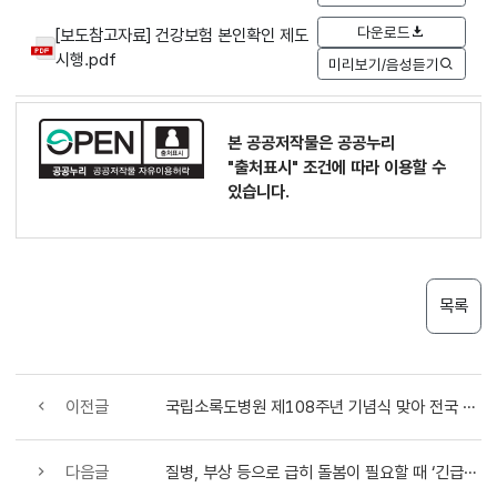
다운로드
[보도참고자료] 건강보험 본인확인 제도
시행.pdf
미리보기/음성듣기
본 공공저작물은 공공누리
"출처표시"
조건에 따라 이용할 수
있습니다.
목록
이전글
국립소록도병원 제108주년 기념식 맞아 전국 한센인 친목과 화합의 장 마련
다음글
질병, 부상 등으로 급히 돌봄이 필요할 때 ‘긴급돌봄 서비스’를 이용하세요