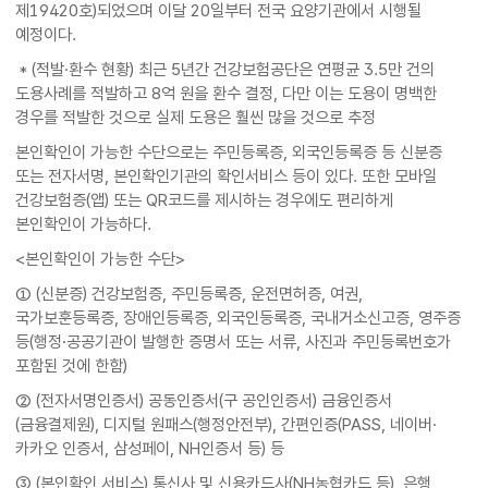
제19420호)되었으며 이달 20일부터 전국 요양기관에서 시행될
예정이다.
* (적발·환수 현황) 최근 5년간 건강보험공단은 연평균 3.5만 건의
도용사례를 적발하고 8억 원을 환수 결정, 다만 이는 도용이 명백한
경우를 적발한 것으로 실제 도용은 훨씬 많을 것으로 추정
본인확인이 가능한 수단으로는 주민등록증, 외국인등록증 등 신분증
또는 전자서명, 본인확인기관의 확인서비스 등이 있다. 또한 모바일
건강보험증(앱) 또는 QR코드를 제시하는 경우에도 편리하게
본인확인이 가능하다.
<본인확인이 가능한 수단>
① (신분증) 건강보험증, 주민등록증, 운전면허증, 여권,
국가보훈등록증, 장애인등록증, 외국인등록증, 국내거소신고증, 영주증
등(행정·공공기관이 발행한 증명서 또는 서류, 사진과 주민등록번호가
포함된 것에 한함)
② (전자서명인증서) 공동인증서(구 공인인증서) 금융인증서
(금융결제원), 디지털 원패스(행정안전부), 간편인증(PASS, 네이버·
카카오 인증서, 삼성페이, NH인증서 등) 등
③ (본인확인 서비스) 통신사 및 신용카드사(NH농협카드 등), 은행