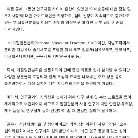
이를 통해 그동안 연구자들 사이에 혼란이 있었던 ‘이해충돌에 대한 점검 및
조치사항’에 대한 가이드라인을 확정하고, 심의 신청이 지속적으로 증가하고
있는 ‘기질혈관분획을 이용한 저위험 임상연구’에 대한 세부 심의 기준을
마련하였다.
* ‘기질혈관분획(Stromal Vascular Fraction, SVF)’이란, 지방조직에서
분리한 지방유래 줄기세포를 포함한 여러 세포 집합체(섬유모세포, 면역세포,
미세혈관내피세포, 근육세포 지방전구세포 등)
특히, 기질혈관분획은 상품화되어 판매 중인 키트로 쉽게 분리할 수 있지만
다양한 성분들이 포함되어 전체 조성과 효력을 나타내는 주요 성분 등이
불분명하여서 대상 질환에 대한 치료효과 기전을 파악하기 어렵다.
따라서, 연구결과의 신뢰성을 높이기 위해 연구 설계 및 수행 프로토콜 등이
체계적으로 수립되어야 하므로 기질혈관분획 사용 연구에 대한 안전성·유효성,
제조·품질 및 연구설계 등과 관련하여 좀 더 면밀한 심의가 필요하다.
김우기 첨단재생의료 및 첨단바이오의약품 심의위원회 사무국장은 “오늘
심의위원회에서는 연구계획 심의뿐만 아니라, 최근 연구 동향에 맞는 심의
기준 정립을 위해 논의가 활발히 진행되었다”라며, “사무국은 보다 효과적인