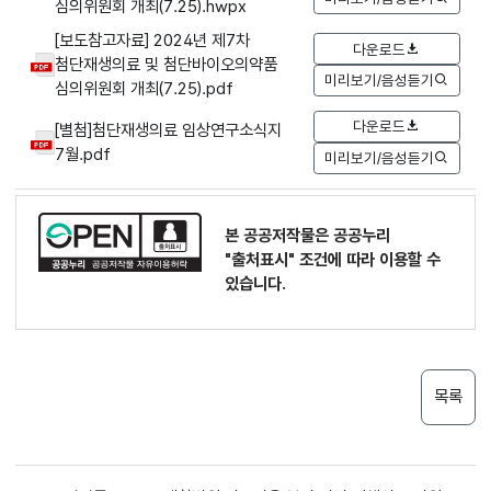
심의위원회 개최(7.25).hwpx
[보도참고자료] 2024년 제7차
다운로드
첨단재생의료 및 첨단바이오의약품
미리보기/음성듣기
심의위원회 개최(7.25).pdf
다운로드
[별첨]첨단재생의료 임상연구소식지
7월.pdf
미리보기/음성듣기
본 공공저작물은 공공누리
"출처표시"
조건에 따라 이용할 수
있습니다.
목록