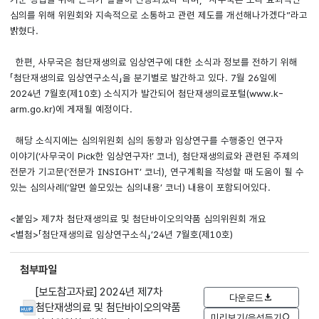
심의를 위해 위원회와 지속적으로 소통하고 관련 제도를 개선해나가겠다”라고
밝혔다.
한편, 사무국은 첨단재생의료 임상연구에 대한 소식과 정보를 전하기 위해
「첨단재생의료 임상연구소식」을 분기별로 발간하고 있다. 7월 26일에
2024년 7월호(제10호) 소식지가 발간되어 첨단재생의료포털(www.k-
arm.go.kr)에 게재될 예정이다.
해당 소식지에는 심의위원회 심의 동향과 임상연구를 수행중인 연구자
이야기(‘사무국이 Pick한 임상연구자!’ 코너), 첨단재생의료와 관련된 주제의
전문가 기고문(‘전문가 INSIGHT’ 코너), 연구계획을 작성할 때 도움이 될 수
있는 심의사례(‘알면 쓸모있는 심의내용’ 코너) 내용이 포함되어있다.
<붙임> 제7차 첨단재생의료 및 첨단바이오의약품 심의위원회 개요
<별첨>「첨단재생의료 임상연구소식」’24년 7월호(제10호)
첨부파일
[보도참고자료] 2024년 제7차
다운로드
첨단재생의료 및 첨단바이오의약품
미리보기/음성듣기