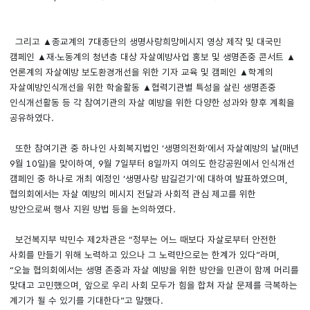
그리고 ▲종교계의 7대종단의 생명사랑희망메시지 영상 제작 및 대국민
캠페인 ▲재·노동계의 청년층 대상 자살예방사업 홍보 및 생명존중 콘서트 ▲
언론계의 자살예방 보도환경개선을 위한 기자 교육 및 캠페인 ▲학계의
자살예방인식개선을 위한 학술활동 ▲협력기관별 특성을 살린 생명존중
인식개선활동 등 각 참여기관의 자살 예방을 위한 다양한 성과와 향후 계획을
공유하였다.
또한 참여기관 중 하나인 사회복지법인 ‘생명의전화’에서 자살예방의 날(매년
9월 10일)을 맞이하여, 9월 7일부터 8일까지 여의도 한강공원에서 인식개선
캠페인 중 하나로 개최 예정인 ‘생명사랑 밤길걷기’에 대하여 발표하였으며,
협의회에서는 자살 예방의 메시지 전달과 사회적 관심 제고를 위한
방안으로써 행사 지원 방법 등을 논의하였다.
보건복지부 박민수 제2차관은 “정부는 어느 때보다 자살로부터 안전한
사회를 만들기 위해 노력하고 있으나 그 노력만으로는 한계가 있다”라며,
“오늘 협의회에서는 생명 존중과 자살 예방을 위한 방안을 민관이 함께 머리를
맞대고 고민했으며, 앞으로 우리 사회 모두가 힘을 합쳐 자살 문제를 극복하는
계기가 될 수 있기를 기대한다”고 말했다.