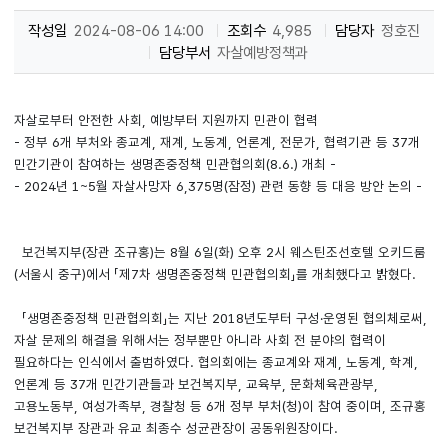
작성일
2024-08-06 14:00
조회수
4,985
담당자
정호진
담당부서
자살예방정책과
자살로부터 안전한 사회, 예방부터 지원까지 민관이 협력
- 정부 6개 부처와 종교계, 재계, 노동계, 언론계, 전문가, 협력기관 등 37개
민간기관이 참여하는 생명존중정책 민관협의회(8.6.) 개최 -
- 2024년 1~5월 자살사망자 6,375명(잠정) 관련 동향 등 대응 방안 논의 -
보건복지부(장관 조규홍)는 8월 6일(화) 오후 2시 웨스틴조선호텔 오키드룸
(서울시 중구)에서 「제7차 생명존중정책 민관협의회」를 개최했다고 밝혔다.
「생명존중정책 민관협의회」는 지난 2018년도부터 구성·운영된 협의체로써,
자살 문제의 해결을 위해서는 정부뿐만 아니라 사회 전 분야의 협력이
필요하다는 인식에서 출범하였다. 협의회에는 종교계와 재계, 노동계, 학계,
언론계 등 37개 민간기관들과 보건복지부, 교육부, 문화체육관광부,
고용노동부, 여성가족부, 경찰청 등 6개 정부 부처(청)이 참여 중이며, 조규홍
보건복지부 장관과 유교 최종수 성균관장이 공동위원장이다.