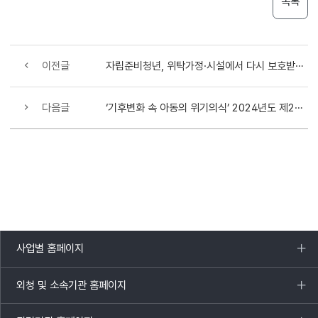
목록
이전글
자립준비청년, 위탁가정·시설에서 다시 보호받으며 자립을 준비할 수 있게 된다
다음글
‘기후변화 속 아동의 위기의식’ 2024년도 제21회 대한민국 전국 아동총회 개최
사업별 홈페이지
목록
열기
외청 및 소속기관 홈페이지
목록
열기