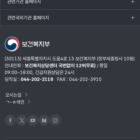
관련기관 홈페이지
목록
열기
관련국외기관 홈페이지
목록
열기
(30113) 세종특별자치시 도움4로 13 보건복지부 (정부세종청사 10동)
안내전화 :
보건복지상담센터 국번없이 129(무료)
/ 평일
09:00~18:00, 긴급지원상담은 24시
당직실 :
044-202-2118
FAX : 044-202-3910
오시는길
ㄱ~ㅎ색인
페이스북
x
유튜브
네이버블로그
인스타그램