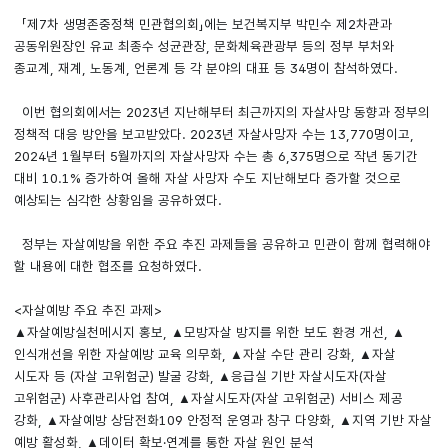
「제7차 생명존중정책 민관협의회」에는 보건복지부 박민수 제2차관과
공동위원장인 유교 최종수 성균관장, 문화체육관광부 등의 정부 부처와
종교계, 재계, 노동계, 언론계 등 각 분야의 대표 등 34명이 참석하였다.
이번 협의회에서는 2023년 지난해부터 최근까지의 자살사망 동향과 정부의
정책적 대응 방안을 보고받았다. 2023년 자살사망자 수는 13,770명이고,
2024년 1월부터 5월까지의 자살사망자 수는 총 6,375명으로 작년 동기간
대비 10.1% 증가하여 올해 자살 사망자 수도 지난해보다 증가할 것으로
예상되는 심각한 상황임을 공유하였다.
정부는 자살예방을 위한 주요 추진 과제들을 공유하고 민관이 함께 협력해야
할 내용에 대한 협조를 요청하였다.
<자살예방 주요 추진 과제>
▲자살예방실천메시지 홍보, ▲모방자살 방지를 위한 보도 환경 개선, ▲
인식개선을 위한 자살예방 교육 의무화, ▲자살 수단 관리 강화, ▲자살
시도자 등 (자살 고위험군) 발굴 강화, ▲응급실 기반 자살시도자(자살
고위험군) 사후관리사업 참여, ▲자살시도자(자살 고위험군) 서비스 제공
강화, ▲자살예방 상담전화109 안정적 운영과 창구 다양화, ▲지역 기반 자살
예방 활성화, ▲데이터 확보·연계를 통한 자살 원인 분석