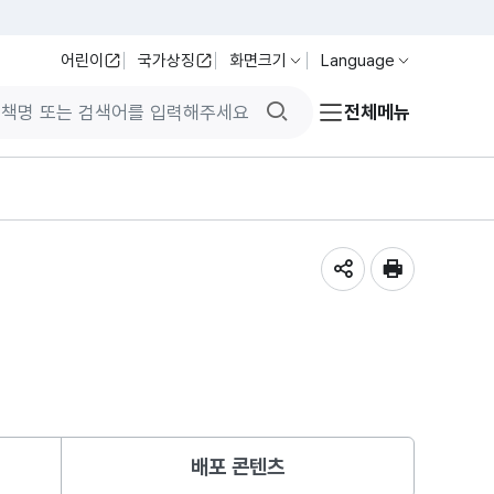
어린이
국가상징
화면크기
Language
검색버튼
전체메뉴
공유하기
인쇄
배포 콘텐츠