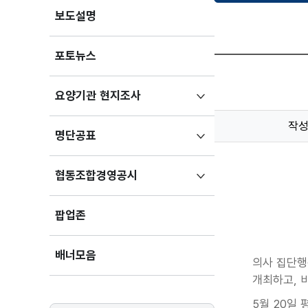
보도설명
포토뉴스
하위메뉴
요양기관 현지조사
펼치기
작
하위메뉴
명단공표
펼치기
하위메뉴
협동조합경영공시
펼치기
팝업존
배너모음
의사 집단행
개최하고, 
5월 20일 