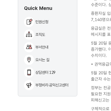
수준이다. 
Quick Menu
중환자실 입
7,140명으
민원신청
응급실은 전
메시지를 표
조직도
5월 20일 
부서안내
증가했다. 이
수치이다.
오시는 길
* 권역응급
상담센터 129
5월 20일
출근자 수는 6
부정비리·공익신고센터
정부는 전공
필요한 지원
피해신고는 
구체적으로 