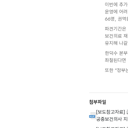
이번에 추가
운영에 어려
66명, 권
파견기간은 
보건의료 재
유지해 나갈
한덕수 본부
좌절된다면 
또한 “정부
첨부파일
[보도참고자료] 
공중보건의사 지원