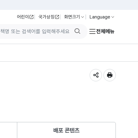
어린이
국가상징
화면크기
Language
검색버튼
전체메뉴
공유하기
인쇄
배포 콘텐츠