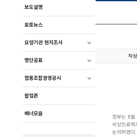
보도설명
포토뉴스
하위메뉴
요양기관 현지조사
펼치기
작
하위메뉴
명단공표
펼치기
하위메뉴
협동조합경영공시
펼치기
팝업존
배너모음
정부는 5월
비상진료체계
논의하였다.