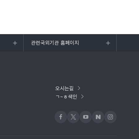
관련국외기관 홈페이지
목록
열기
오시는길
ㄱ~ㅎ색인
페이스북
x
유튜브
네이버블로그
인스타그램