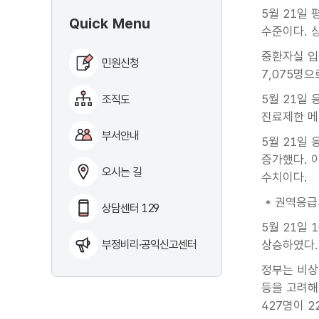
5월 21일 
Quick Menu
수준이다. 
중환자실 입
민원신청
7,075명으
5월 21일
조직도
진료제한 메
부서안내
5월 21일 
증가했다. 이
오시는 길
수치이다.
* 권역응급
상담센터 129
5월 21일 
부정비리·공익신고센터
상승하였다
정부는 비상
등을 고려해
427명이 