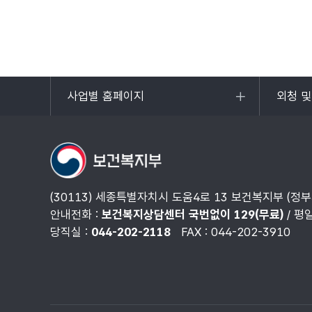
사업별 홈페이지
외청 
목록
목록
열기
열기
(30113) 세종특별자치시 도움4로 13 보건복지부 (정
안내전화 :
보건복지상담센터 국번없이 129(무료)
/ 평
당직실 :
044-202-2118
FAX : 044-202-3910