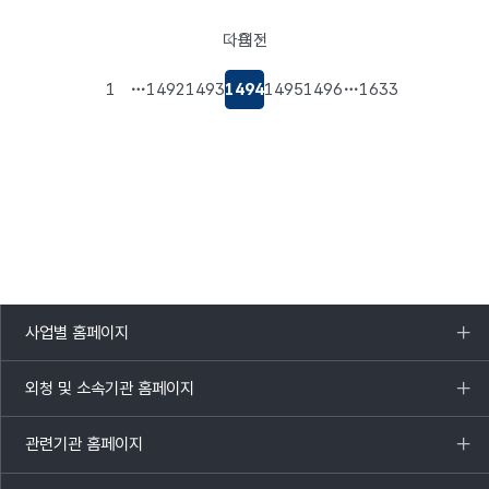
다음
이전
페이지로
페이지로
이동
이동
1
1492
1493
1494
1495
1496
1633
사업별 홈페이지
목록
열기
외청 및 소속기관 홈페이지
목록
열기
관련기관 홈페이지
목록
열기