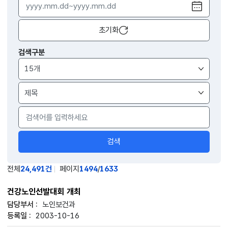
달력
열기
초기화
검색구분
검색
전체
24,491건
페이지
1494
/
1633
건강노인선발대회 개최
노인보건과
2003-10-16