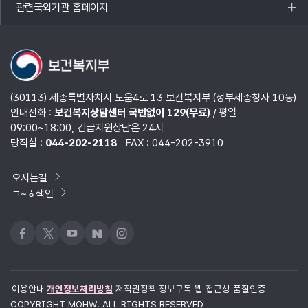
관련국외기관 홈페이지
목록
열기
(30113) 세종특별자치시 도움4로 13 보건복지부 (정부세종청사 10동)
안내전화 :
보건복지상담센터 국번없이 129(무료)
/ 평일
09:00~18:00, 긴급지원상담은 24시
당직실 :
044-202-2118
FAX : 044-202-3910
오시는길
ㄱ~ㅎ색인
페이스북
x
유튜브
네이버블로그
인스타그램
이용안내
개인정보처리방침
저작권정책
정보구독
웹 접근성 품질인증
COPYRIGHT MOHW. ALL RIGHTS RESERVED