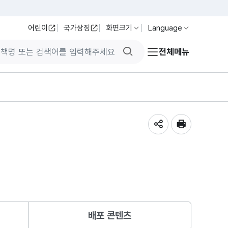
어린이
국가상징
화면크기
Language
검색버튼
전체메뉴
공유하기
인쇄
배포 콘텐츠