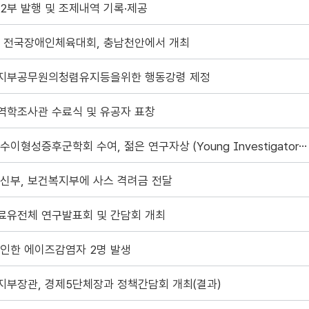
2부 발행 및 조제내역 기록·제공
회 전국장애인체육대회, 충남천안에서 개최
지부공무원의청렴유지등을위한 행동강령 제정
역학조사관 수료식 및 유공자 표창
국제 골수이형성증후군학회 수여, 젊은 연구자상 (Young Investigators Grants) 수상
신부, 보건복지부에 사스 격려금 전달
료유전체 연구발표회 및 간담회 개최
 인한 에이즈감염자 2명 발생
지부장관, 경제5단체장과 정책간담회 개최(결과)