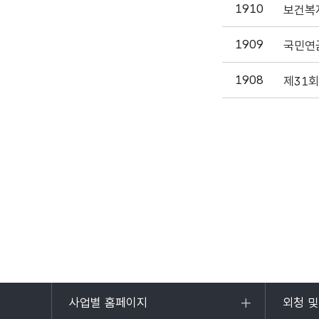
1910
보건복
1909
국민연금
1908
제31회
사업별 홈페이지
외청 
목록
목록