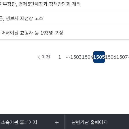
지부장관, 경제5단체장과 정책간담회 개최
, 생보사 지점장 고소
 어버이날 효행자 등 193명 포상
이전
1
1503
1504
1505
1506
1507
페이지로
이동
및 소속기관 홈페이지
관련기관 홈페이지
목록