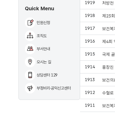
1919
처방전 
Quick Menu
1918
제23
민원신청
1917
보건복
조직도
1916
제4회 
부서안내
1915
오시는 길
1914
홍창진 
상담센터 129
1913
보건의
부정비리·공익신고센터
1912
수혈로
1911
보건복