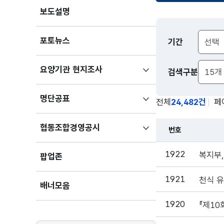
보도설명
보도자료
포토뉴스
기간
검색
하위메뉴
요양기관 현지조사
검색구분
펼치기
하위메뉴
명단공표
전체
24,482건
페
펼치기
하위메뉴
협동조합경영공시
번호
펼치기
1922
복지부
팝업존
1921
천식 
배너모음
1920
『제10