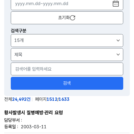
달력
열기
초기화
검색구분
검색
전체
24,492건
페이지
1512
/
1633
황사발생시 질병예방·관리 요령
2003-03-11