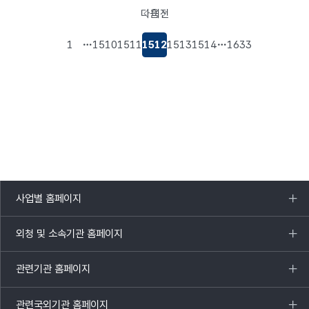
다음
이전
페이지로
페이지로
이동
이동
1
1510
1511
1512
1513
1514
1633
사업별 홈페이지
목록
열기
외청 및 소속기관 홈페이지
목록
열기
관련기관 홈페이지
목록
열기
관련국외기관 홈페이지