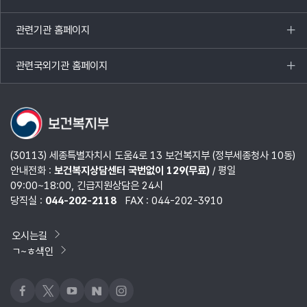
목록
열기
관련기관 홈페이지
목록
열기
관련국외기관 홈페이지
목록
열기
(30113) 세종특별자치시 도움4로 13 보건복지부 (정부세종청사 10동)
안내전화 :
보건복지상담센터 국번없이 129(무료)
/ 평일
09:00~18:00, 긴급지원상담은 24시
당직실 :
044-202-2118
FAX : 044-202-3910
오시는길
ㄱ~ㅎ색인
페이스북
x
유튜브
네이버블로그
인스타그램