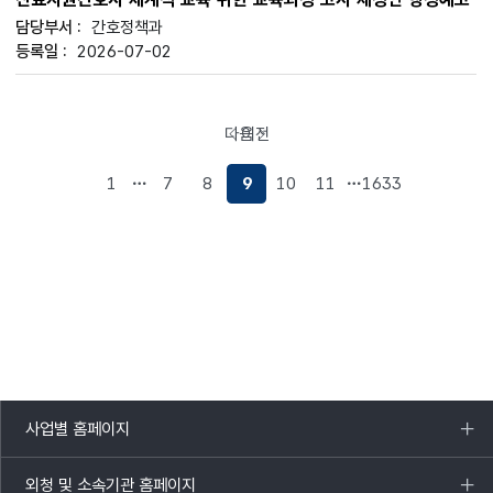
간호정책과
2026-07-02
다음
이전
페이지로
페이지로
이동
이동
1
7
8
9
10
11
1633
사업별 홈페이지
목록
열기
외청 및 소속기관 홈페이지