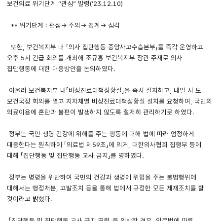
보건의료 위기단계 ‘’관심” 발령(’23.12.10)
** 위기단계 : 관심→ 주의→ 경계→ 심각
또한, 보건복지부 내 「의사 집단행동 중앙사고수습본부」를 즉각 운영하고
오후 5시 긴급 회의를 개최해 조규홍 보건복지부 장관 주재로 의사
집단행동에 대한 대응방안을 논의하였다.
아울러 보건복지부 내「비상진료대책상황실」을 즉시 설치하고, 내일 시 도
보건국장 회의를 열고 지자체별 비상진료대책상황실 설치를 요청하여, 국민의
의료이용에 혼란과 불편이 발생하지 않도록 철저히 관리하기로 하였다.
정부는 국민 생명 건강에 위해를 주는 행동에 대해 법에 따라 엄정하게
대응한다는 원칙하에 「의료법 제59조」에 의거, 대한의사협회 집행부 등에
대해 「집단행동 및 집단행동 교사 금지」를 명하였다.
정부는 명령을 위반하여 국민의 건강과 생명에 위협을 주는 불법행위에
대해서는 행정처분, 고발조치 등을 통해 법에서 규정한 모든 제재조치를 할
것이라고 밝혔다.
「집단행동 및 집단행동 교사 금지 명령」을 위반한 경우, 의료법에 따른