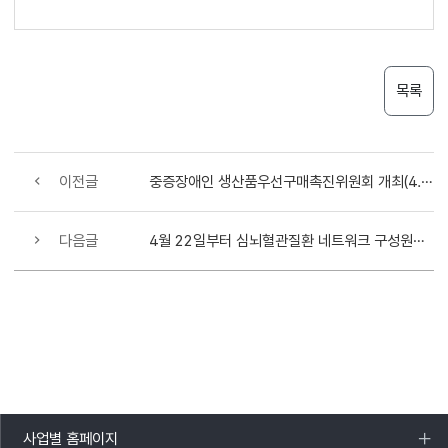
목록
이전글
중증장애인 생산품우선구매촉진위원회 개최(4.22)
다음글
4월 22일부터 심뇌혈관질환 네트워크 구성원이 아닌 의료진도 ‘신속의사결정 플랫폼’에 환자 의뢰 가능
사업별 홈페이지