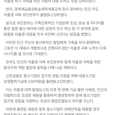
저출생 위기 극복을 위한 자발적 대응 노력도 한층 강화되었다.
먼저, 경제계금융권방송계학계종교계 등이 참여하는 민간 주도
저출생 극복 추진본부가 출범(8.23)하였다.
앞으로 추진본부는 가족친화적인 기업문화 조성, 방송 등 미디어를
통한 결혼·출산·육아에 대한 긍정적 인식 확산 등 각 분야에 걸쳐
맞춤형 저출생 대응을 적극 추진해 나간다는 방침을 밝혔다.
이러한 민간 주도의 범사회적인 협업체계 구축을 적극 환영하며,
그동안 각 계에서 개별적으로 진행되어 왔던 저출생 극복 노력이 더욱
시너지를 낼 것으로 기대된다.
정부도 민간의 저출생 극복 추진본부와 함께 저출생 극복을 위한
범국가적 역량 결집에 총력을 다해 나갈 계획이다.
신한금융은 중소기업의 일가정 양립 지원을 위해 대중소기업
상생협력기금에 100억원을 출연(8.21)하였다.
이는 저출생 대책 발표(6.19) 이후 첫 번째 기금 출연 사례로, 민간이
자발적으로 조성한 재원을 활용하여 중앙정부와 함께 중소기업의
일가정 양립을 지원하는 최초의 협업모델로서 의미를 지닌다.
이번에 출연된 재원은 향후 중소기업이 대체인력을 채용할 경우
정부지원금* 外 별도의 추가 지원금으로 활용될 예정이다.