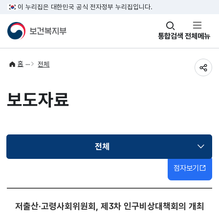
이 누리집은 대한민국 공식 전자정부 누리집입니다.
창
통합검색
전체메뉴
열기
홈
전체
공유
보도자료
전체
선택됨
점자보기
저출산·고령사회위원회, 제3차 인구비상대책회의 개최