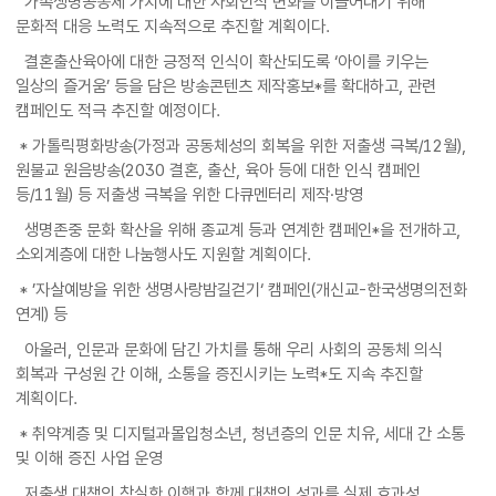
가족생명공동체 가치에 대한 사회인식 변화를 이끌어내기 위해
문화적 대응 노력도 지속적으로 추진할 계획이다.
결혼출산육아에 대한 긍정적 인식이 확산되도록 ‘아이를 키우는
일상의 즐거움’ 등을 담은 방송콘텐츠 제작홍보*를 확대하고, 관련
캠페인도 적극 추진할 예정이다.
* 가톨릭평화방송(가정과 공동체성의 회복을 위한 저출생 극복/12월),
원불교 원음방송(2030 결혼, 출산, 육아 등에 대한 인식 캠페인
등/11월) 등 저출생 극복을 위한 다큐멘터리 제작·방영
생명존중 문화 확산을 위해 종교계 등과 연계한 캠페인*을 전개하고,
소외계층에 대한 나눔행사도 지원할 계획이다.
* ’자살예방을 위한 생명사랑밤길걷기‘ 캠페인(개신교-한국생명의전화
연계) 등
아울러, 인문과 문화에 담긴 가치를 통해 우리 사회의 공동체 의식
회복과 구성원 간 이해, 소통을 증진시키는 노력*도 지속 추진할
계획이다.
* 취약계층 및 디지털과몰입청소년, 청년층의 인문 치유, 세대 간 소통
및 이해 증진 사업 운영
저출생 대책의 착실한 이행과 함께 대책의 성과를 실제 효과성