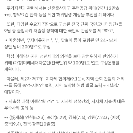
주거지원과 관련해서는 신혼출산가구 주택공급 확대(연간 12만호
+α), 청약요건 완화 등을 위한 하위법령 개정을 추진할 계획이다.
또한, 다양한 수요자 집단으로 구성된 전국 단위 국민모니터링단*을
9월 중 출범시켜 저출생 정책에 대한 국민적 관심도를 제고하고,
* 미혼청년, 무자녀유자녀 부부, 맞벌이 등이 포함된 만 24~44세
성인 남녀 200명으로 구성
핵심 이해당사자인 청년세대의 의견을 보다 광범위하게 반영하기
위해 (가칭)미래세대자문단(전국단위 약 100명)도 별도 구성운영할
계획이다.
아울러, 제2차 저고위-지자체 협의체(9.11)*, 지역 순회 간담회 개최
**를 통해 중앙-지방간 협력, 지역 밀착형 해법 발굴 노력도 강화할
예정이다.
* 저출생 대책 이행상황 점검 및 지자체 정책건의, 지자체 저출생 대응
우수사례 공유 등
** (旣개최) 인천(5.23), 충남(5.29), 경북(7.4), 강원(7.24) / (예정)
충북(9.4), 전북·광주(10월중)