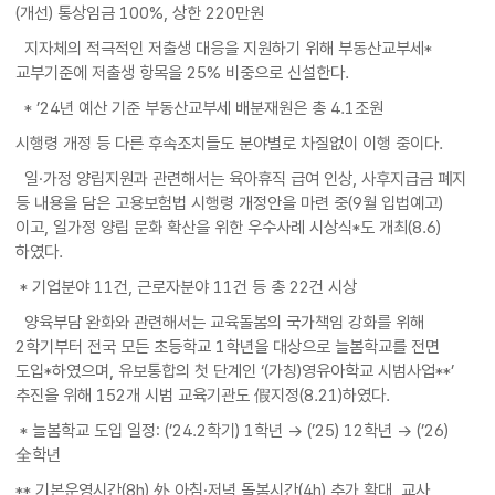
(개선) 통상임금 100%, 상한 220만원
지자체의 적극적인 저출생 대응을 지원하기 위해 부동산교부세*
교부기준에 저출생 항목을 25% 비중으로 신설한다.
* ’24년 예산 기준 부동산교부세 배분재원은 총 4.1조원
시행령 개정 등 다른 후속조치들도 분야별로 차질없이 이행 중이다.
일·가정 양립지원과 관련해서는 육아휴직 급여 인상, 사후지급금 폐지
등 내용을 담은 고용보험법 시행령 개정안을 마련 중(9월 입법예고)
이고, 일가정 양립 문화 확산을 위한 우수사례 시상식*도 개최(8.6)
하였다.
* 기업분야 11건, 근로자분야 11건 등 총 22건 시상
양육부담 완화와 관련해서는 교육돌봄의 국가책임 강화를 위해
2학기부터 전국 모든 초등학교 1학년을 대상으로 늘봄학교를 전면
도입*하였으며, 유보통합의 첫 단계인 ‘(가칭)영유아학교 시범사업**’
추진을 위해 152개 시범 교육기관도 假지정(8.21)하였다.
* 늘봄학교 도입 일정: (’24.2학기) 1학년 → (’25) 12학년 → (’26)
全학년
** 기본운영시간(8h) 外 아침·저녁 돌봄시간(4h) 추가 확대, 교사