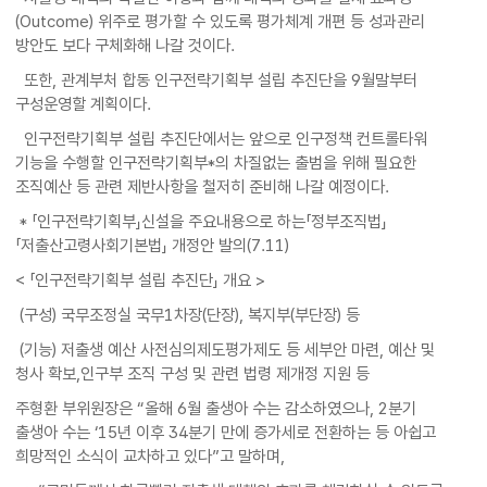
(Outcome) 위주로 평가할 수 있도록 평가체계 개편 등 성과관리
방안도 보다 구체화해 나갈 것이다.
또한, 관계부처 합동 인구전략기획부 설립 추진단을 9월말부터
구성운영할 계획이다.
인구전략기획부 설립 추진단에서는 앞으로 인구정책 컨트롤타워
기능을 수행할 인구전략기획부*의 차질없는 출범을 위해 필요한
조직예산 등 관련 제반사항을 철저히 준비해 나갈 예정이다.
* 「인구전략기획부」신설을 주요내용으로 하는「정부조직법」
「저출산고령사회기본법」 개정안 발의(7.11)
< 「인구전략기획부 설립 추진단」 개요 >
(구성) 국무조정실 국무1차장(단장), 복지부(부단장) 등
(기능) 저출생 예산 사전심의제도평가제도 등 세부안 마련, 예산 및
청사 확보,인구부 조직 구성 및 관련 법령 제개정 지원 등
주형환 부위원장은 “올해 6월 출생아 수는 감소하였으나, 2분기
출생아 수는 ‘15년 이후 34분기 만에 증가세로 전환하는 등 아쉽고
희망적인 소식이 교차하고 있다”고 말하며,