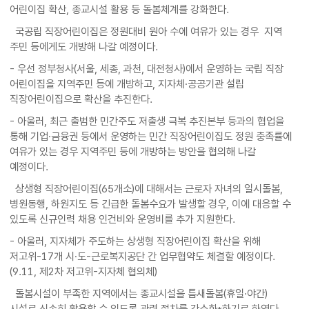
어린이집 확산, 종교시설 활용 등 돌봄체계를 강화한다.
국공립 직장어린이집은 정원대비 원아 수에 여유가 있는 경우 지역
주민 등에게도 개방해 나갈 예정이다.
- 우선 정부청사(서울, 세종, 과천, 대전청사)에서 운영하는 국립 직장
어린이집을 지역주민 등에 개방하고, 지자체·공공기관 설립
직장어린이집으로 확산을 추진한다.
- 아울러, 최근 출범한 민간주도 저출생 극복 추진본부 등과의 협업을
통해 기업·금융권 등에서 운영하는 민간 직장어린이집도 정원 충족률에
여유가 있는 경우 지역주민 등에 개방하는 방안을 협의해 나갈
예정이다.
상생형 직장어린이집(65개소)에 대해서는 근로자 자녀의 일시돌봄,
병원동행, 하원지도 등 긴급한 돌봄수요가 발생할 경우, 이에 대응할 수
있도록 신규인력 채용 인건비와 운영비를 추가 지원한다.
- 아울러, 지자체가 주도하는 상생형 직장어린이집 확산을 위해
저고위-17개 시·도-근로복지공단 간 업무협약도 체결할 예정이다.
(9.11, 제2차 저고위-지자체 협의체)
돌봄시설이 부족한 지역에서는 종교시설을 틈새돌봄(휴일·야간)
시설로 신속히 활용할 수 있도록 관련 절차를 간소화*하기로 하였다.