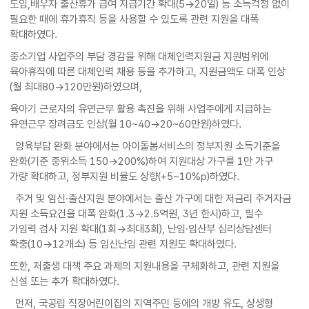
도입,배우자 출산휴가 급여 지급기간 확대(5→20일) 등 소득걱정 없이
필요한 때에 휴가휴직 등을 사용할 수 있도록 관련 지원을 대폭
확대하였다.
중소기업 사업주의 부담 경감을 위해 대체인력지원금 지원범위에
육아휴직에 따른 대체인력 채용 등을 추가하고, 지원금액도 대폭 인상
(월 최대80→120만원)하였으며,
육아기 근로자의 유연근무 활용 촉진을 위해 사업주에게 지급하는
유연근무 장려금도 인상(월 10~40→20~60만원)하였다.
양육부담 완화 분야에서는 아이돌봄서비스의 정부지원 소득기준을
완화(기준 중위소득 150→200%)하여 지원대상 가구를 1만 가구
가량 확대하고, 정부지원 비율도 상향(+5~10%p)하였다.
주거 및 임신·출산지원 분야에서는 출산 가구에 대한 저금리 주거자금
지원 소득요건을 대폭 완화(1.3→2.5억원, 3년 한시)하고, 필수
가임력 검사 지원 확대(1회→최대3회), 난임·임산부 심리상담센터
확충(10→12개소) 등 임신난임 관련 지원도 확대하였다.
또한, 저출생 대책 주요 과제의 지원내용을 구체화하고, 관련 지원을
신설 또는 추가 확대하였다.
먼저, 국공립 직장어린이집의 지역주민 등에의 개방 유도, 상생형