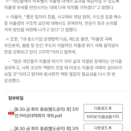
ㅇ “국민들께서 하루빨리 저출생 대책의 효과를 체감하실 수 있도록
저출생 추세를 반전시키는 데에 더욱 박차를 가하겠다”고 밝혔다.
ㅇ 아울러, “좋은 일자리 창출, 사교육비 부담 완화, 수도권 집중 해소
등 저출생의 구조적 요인에 대해서도 관계부처, 전문가 등과 논의를
거쳐 방안을 마련해 나가고 있다”고 말했다.
ㅇ 또한, “대·중소기업 상생협력기금」 제1호 출연, 「저출생 극복
추진본부」 출범 등 민간 주도의 자발적인 저출생 위기 극복 움직임이
한층 강화되고 있어 고무적”이라고 말하며,
- “많은 국민들이 저출생 위기가 우리 삶과 직결된 문제라는 인식을
공유하고, 사회 곳곳의 역량이 모일 때 비로소 저출생 극복의 실마리가
보일 것”이라고 밝히며 범사회적 역량 결집의 필요성을 다시 한 번
강조했다.
첨부파일
다운로드
[8.30.금 회의 종료(별도공지) 후] 3차
인구비상대책회의 개최.pdf
미리보기/음성듣기
다운로드
[8.30.금 회의 종료(별도공지) 후] 3차