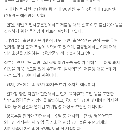
* 대체인력지원금: (현행) 月 최대 80만원 → (개선) 최대 120만원
(’25년도 예산안에 포함)
한편, 개별 기업시중은행에서도 저출생 대책 발표 이후 출산육아 등을
장려하기 위한 움직임이 빠르게 확산되고 있다.
기업들은 출산휴가육아휴직 제도 개선, 출산장려금 인상 등을 통해
일가정 양립 문화 조성에 노력하고 있으며, 금융권에서는 이에 더해
임신출산을 지원하는 금융상품도 적극 출시하고 있다.
정부는 앞으로도 국민들의 정책 체감도를 높이기 위해 남은 대책 과제
이행을 더욱 속도감 있게 추진하고, 범사회적인 저출생 대응 분위기
조성 노력도 이어나갈 계획이다.
먼저, 9월에는 총 53개 과제를 추가 조치할 예정이다.
일가정 양립 지원과 관련해서는 단기 육아휴직 도입 등을 포함한
남녀고용평등법 개정안을 발의하고, 육아휴직 급여 및 대체인력지원
확대 등 예산안과 연계된 하위법령 개정도 추진할 계획이다.
양육부담 완화와 관련해서는 9월 중 개시되는 (가칭)영유아학교,
외국인 가사관리사 도입 등 사회적 관심도가 높은 주요 과제의
시범사업이 차질없이 운영되도록 할 계획이다.