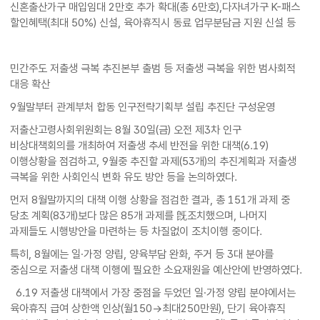
신혼출산가구 매입임대 2만호 추가 확대(총 6만호),다자녀가구 K-패스
할인혜택(최대 50%) 신설, 육아휴직시 동료 업무분담금 지원 신설 등
민간주도 저출생 극복 추진본부 출범 등 저출생 극복을 위한 범사회적
대응 확산
9월말부터 관계부처 합동 인구전략기획부 설립 추진단 구성운영
저출산고령사회위원회는 8월 30일(금) 오전 제3차 인구
비상대책회의를 개최하여 저출생 추세 반전을 위한 대책(6.19)
이행상황을 점검하고, 9월중 추진할 과제(53개)의 추진계획과 저출생
극복을 위한 사회인식 변화 유도 방안 등을 논의하였다.
먼저 8월말까지의 대책 이행 상황을 점검한 결과, 총 151개 과제 중
당초 계획(83개)보다 많은 85개 과제를 旣조치했으며, 나머지
과제들도 시행방안을 마련하는 등 차질없이 조치이행 중이다.
특히, 8월에는 일·가정 양립, 양육부담 완화, 주거 등 3대 분야를
중심으로 저출생 대책 이행에 필요한 소요재원을 예산안에 반영하였다.
6.19 저출생 대책에서 가장 중점을 두었던 일·가정 양립 분야에서는
육아휴직 급여 상한액 인상(월150→최대250만원), 단기 육아휴직