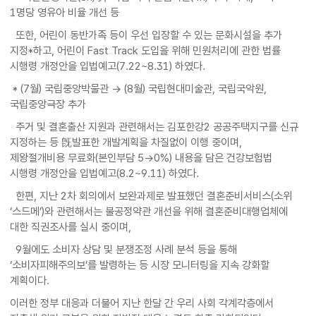
1명당 영유아 비율 개선 등
또한, 어린이 동반가족 등이 우선 입장할 수 있는 문화시설을 추가
지정*하고, 어린이 Fast Track 도입을 위해 민원처리에 관한 법률
시행령 개정안을 입법예고(7.22~8.31) 하였다.
* (7월) 국립중앙박물관 → (8월) 국립현대미술관, 국립국악원,
국립중앙극장 추가
주거 및 결혼출산 지원과 관련해서는 김포한강2 공공주택지구를 신규
지정하는 등 旣발표한 개발계획을 차질없이 이행 중이며,
제왕절개비용 무료화(본인부담 5→0%) 내용을 담은 건강보험법
시행령 개정안을 입법예고(8.2~9.11) 하였다.
한편, 지난 2차 회의에서 보완과제로 발표했던 결혼준비서비스(소위
‘스드메’)와 관련해서는 불공정약관 개선을 위해 결혼준비대행업체에
대한 직권조사를 실시 중이며,
9월에도 소비자 상담 및 분쟁조정 사례 분석 등을 통해
‘소비자피해주의보’를 발령하는 등 시장 모니터링을 지속 강화할
계획이다.
이러한 정부 대응과 더불어 지난 한달 간 우리 사회 각계각층에서