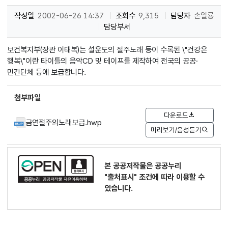
작성일
2002-06-26 14:37
조회수
9,315
담당자
손일룡
담당부서
보건복지부(장관 이태복)는 설운도의 절주노래 등이 수록된 \"건강은
행복\"이란 타이틀의 음악CD 및 테이프를 제작하여 전국의 공공·
민간단체 등에 보급합니다.
첨부파일
다운로드
금연절주의노래보급.hwp
미리보기/음성듣기
본 공공저작물은 공공누리
"출처표시"
조건에 따라 이용할 수
있습니다.