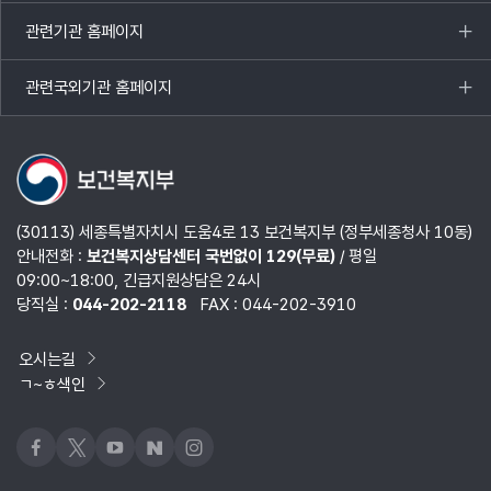
열기
관련기관 홈페이지
목록
열기
관련국외기관 홈페이지
목록
열기
(30113) 세종특별자치시 도움4로 13 보건복지부 (정부세종청사 10동)
안내전화 :
보건복지상담센터 국번없이 129(무료)
/ 평일
09:00~18:00, 긴급지원상담은 24시
당직실 :
044-202-2118
FAX : 044-202-3910
오시는길
ㄱ~ㅎ색인
페이스북
x
유튜브
네이버블로그
인스타그램