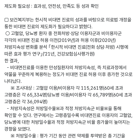
제도화 필요성 : 효과성, 안전성, 만족도 등 성과 확인
□ 보건복지부는 한시적 비대면 진료의 성과를 바탕으로 의료법 개정을
통한 비대면 진료의 제도화가 필요하다고 밝혔다.
○ 고혈압, 당뇨병 환자 중 전화처방·상담 이용자군과 비이용자군
각각의 비대면 진료 허용 이전(2019년)과 허용 이후(2020년)
처방지속성 변화를 분석 ｢한시적 비대면 진료(전화 상담·처방) 시행에
따른 효과 평가 연구｣(’21년, 건강보험심사평가원)
한 결과,
- 비대면진료를 이용한 만성질환자의 처방지속성, 즉 치료과정에서
약물을 꾸준하게 복용하는 정도가 비대면 진료 허용 이후 증가한 것으로
나타났다.
※ 조사대상 : 고혈압 이용/비이용자 각 115,261명(60세 초과
고령층은 각 65,334명)당뇨병 이용/비이용자 각 65,789명(60세 초과
고령층은 각 36,094명)
- 처방지속성은 처방일수율※과 적정 처방지속군 비율※을 통해
확인할 수 있다. 연구에서는 고령층일수록 비대면진료 이용자의 고혈압,
당뇨병에 대한 처방일수율과 적정 처방지속군 비율 증가율이 높아지는
경향을 보였다.
※ 처방일수율 : 평가 기간 동안 관련 약제를 투약받은 총 기간을