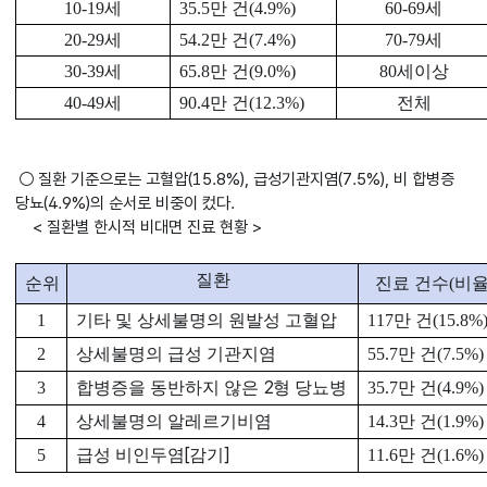
10-19
세
35.5
만 건
(4.9%)
60-69
세
20-29
세
54.2
만 건
(7.4%)
70-79
세
30-39
세
65.8
만 건
(9.0%)
80
세이상
40-49
세
90.4
만 건
(12.3%)
전체
○ 질환 기준으로는 고혈압(15.8%), 급성기관지염(7.5%), 비 합병증
당뇨(4.9%)의 순서로 비중이 컸다.
< 질환별 한시적 비대면 진료 현황 >
질환
순위
진료 건수
(
비
1
기타 및 상세불명의 원발성 고혈압
117
만 건
(15.8%
2
상세불명의 급성 기관지염
55.7
만 건
(7.5%)
2
3
합병증을 동반하지 않은
형 당뇨병
35.7
만 건
(4.9%)
4
상세불명의 알레르기비염
14.3
만 건
(1.9%)
[
]
5
급성 비인두염
감기
11.6
만 건
(1.6%)