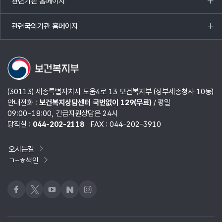
관련기관 홈페이지
목록
열기
관련국외기관 홈페이지
목록
열기
(30113) 세종특별자치시 도움4로 13 보건복지부 (정부세종청사 10동)
안내전화 :
보건복지상담센터 국번없이 129(무료)
/ 평일
09:00~18:00, 긴급지원상담은 24시
당직실 :
044-202-2118
FAX : 044-202-3910
오시는길
ㄱ~ㅎ색인
페이스북
x
유튜브
네이버블로그
인스타그램