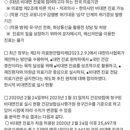
◇ (대상) 비대면 진료에 참여하고자 하는 전국 의료기관
※ 의료법 제2조에 따른 의사‧치과의사‧한의사만 비대면 진료 가능
◇ (적용 기간) 코로나19 감염병 위기대응 ‘심각’ 단계의 위기경보 발령
기간
◇ (적용 범위) 유·무선 전화, 화상통신을 활용한 상담 및 처방
※ 진료의 질을 보장하기 위하여 문자메시지, 메신저만을 이용한
진료는 불가
□ 최근 정부는 제2차 의료현안협의체(2023.2.9.)에서 대한의사협회가
제안하는 방안을 수용하여, ▴대면 진료 원칙하에서 ▴국민 건강
증진이라는 목적 달성을 위해 ▴비대면 진료를 보조적으로 활용하고, ▴
재진환자와 의원급 의료기관 중심으로 실시하되, ▴비대면 진료 전담
의료기관은 금지한다는 제도화 추진 원칙에 대해 합의하였다.
한시적 비대면진료 실시 현황
□ 2020년 2월 24일부터 2023년 1월 31일까지 건강보험에 청구된
비대면진료 실시 현황 건강보험심사평가원 청구건수를 기준으로 하고
있어 시점에 따라 수치가 변경될 수 있음
을 분석한 주요 결과는 다음과 같다.
○ 비대면 진료가 처음 허용된 2020년 2월 24일 이후 25,697개
의료기관에서 총 1,379만 명을 대상으로 3,661만 건의 비대면 진료가