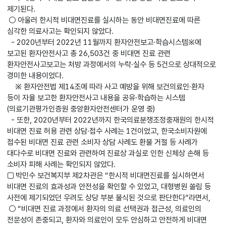
제기된다.
○ 아울러 한시적 비대면진료를 실시하는 동안 비대면진료에 따른
심각한 의료사고는 확인되지 않았다.
- 2020년부터 2022년 11월까지 환자안전보고·학습시스템※에
보고된 환자안전사고 총 26,503건 중 비대면 진료 관련
환자안전사고보고는 처방 과정에서의 누락·실수 등 5건으로 상대적으로
경미한 내용이었다.
※ 환자안전법 제14조에 따라 사고 예방을 위해 보건의료인·환자
등이 자율 보고한 환자안전사고 내용을 공유·학습하는 시스템
(의료기관평가인증원 중앙환자안전센터가 운영 중)
- 또한, 2020년부터 2022년까지 한국의료분쟁조정중재원의 한시적
비대면 진료 허용 관련 상담·접수 사례는 1건이었고, 한국소비자원에
접수된 비대면 진료 관련 소비자 상담 사례도 환불 거절 등 사례가
대다수로 비대면 진료와 관련하여 진료상 과실로 인한 신체상 손해 등
소비자 피해 사례는 확인되지 않았다.
□ 박민수 보건복지부 제2차관은 “한시적 비대면진료를 실시하면서
비대면 진료의 효과성과 안전성을 확인할 수 있었고, 대형병원 쏠림 등
사전에 제기되었던 우려도 상당 부분 불식된 것으로 판단한다”라면서,
○ “비대면 진료 과정에서 환자의 의료 선택권과 접근성, 의료인의
전문성이 존중되고, 환자와 의료인이 모두 안심하고 안전하게 비대면