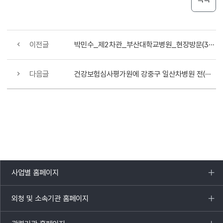
이전글
박민수_제2차관_부산대학교병원_현장방문(3.10.)
다음글
건강보험심사평가원에 강중구 일산차병원 전(前) 병원장 임명
사업별 홈페이지
목록
열기
외청 및 소속기관 홈페이지
목록
열기