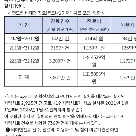
실시되었다.
< 연도별 비대면 진료(코로나19 재택치료 포함) 현황 >
진료건수
진료비
기 간
이용자
(
건보 청구기준
)
(
본인부담금 포함
)
‘20.2
월
~’20.12
월
142
만 건
214
억 원
84
만 
‘21.1
월
~’21.12
월
319
만 건
1,150
억 원
126
만
1
조
4529
억
‘22.1
월
~’22.12
월
3,200
만 건
1,272
만
원
1
조
5893
억
합 계
3,661
만 건
1,379
만
원
○ 이는 코로나19 확진자의 코로나19 관련 질환을 대상으로 실시된
재택치료 2,925만 건 코로나19 재택치료가 최초 실시된 2021년 1월
1일부터 2023년 1월 31일까지의 청구 건수
이 포함된 수치로, 일반적인 현황 파악을 위해 이하에서는 코로나19
재택치료 건수를 제외한 736만 건에 대해 분석하였다.
➊ 비대면진료 건수, 진료비, 이용자 수 및 참여 의료기관은 매년