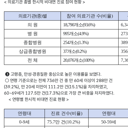
< 의료기관 종별 한시적 비대면 진료 참여 현황 >
의료기관
(
종
)
별
참여 의료기관 수
(
비율
)
의 원
18,790
개소
(93.6%)
6,3
병 원
995
개소
(4.9%)
273
종합병원
254
개소
(1.3%)
389
상급종합병원
37
개소
(0.2%)
356
전 체
20,076
개소
(100%)
7,3
➌ 고령층, 만성·경증질환 중심으로 높은 이용률을 보였다.
○ 연령 기준으로는 전체 736만 건 중 만 60세 이상이 288만 건
(39.2%), 만 20세 미만이 111.2만 건(15.1%)을 차지하였고,
60~69세가 127.5만 건(17.3%)으로 가장 큰 비중을 차지하였다.
< 연령별 한시적 비대면 진료 현황 >
연령대
진료 건수
(
비율
)
연령대
0-9
세
75.7
만 건
(10.2%)
50-59
세