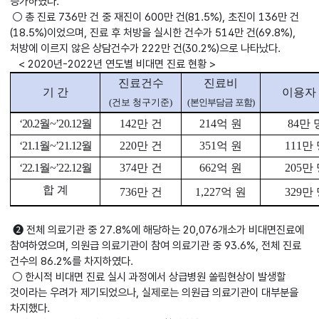
증가하였다.
○ 총 진료 736만 건 중 재진이 600만 건(81.5%), 초진이 136만 건
(18.5%)이었으며, 진료 후 처방을 실시한 건수가 514만 건(69.8%),
처방에 이르지 않은 상담건수가 222만 건(30.2%)으로 나타났다.
< 2020년-2022년 연도별 비대면 진료 현황 >
진료건수
진료비
기 간
이용자
(
건보 청구기준
)
(
본인부담금 포함
)
‘20.2
월
~’20.12
월
142
만 건
214
억 원
84
만 
‘21.1
월
~’21.12
월
220
만 건
351
억 원
111
만
‘22.1
월
~’22.12
월
374
만 건
662
억 원
205
만
합 계
736
만 건
1,227
억 원
329
만
➋ 전체 의료기관 중 27.8%에 해당하는 20,076개소가 비대면진료에
참여하였으며, 의원급 의료기관이 참여 의료기관 중 93.6%, 전체 진료
건수의 86.2%를 차지하였다.
○ 한시적 비대면 진료 실시 과정에서 상급병원 쏠림현상이 발생할
것이라는 우려가 제기되었으나, 실제로는 의원급 의료기관이 대부분을
차지했다.