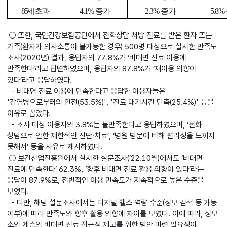
85
세 초과
4.1%
증가
2.3%
증가
5.8%
○ 또한, 국민건강보험공단에서 전화상담 처방 진료를 받은 환자 또는
가족(환자가 의사소통이 불가능한 경우) 500명 대상으로 실시한 만족도
조사(2020년) 결과, 응답자의 77.8%가 ‘비대면 진료 이용에
만족한다’라고 답변하였으며, 응답자의 87.8%가 ‘재이용 의향이
있다’라고 응답하였다.
- 비대면 진료 이용에 만족한다고 응답한 이용자들은
'감염병으로부터의 안전(53.5%)', '진료 대기시간 단축(25.4%)' 등을
이유로 꼽았다.
- 조사 대상 이용자의 3.8%는 불만족한다고 응답하였으며, ‘전화
상담으로 인한 제한적인 진단·치료’, ‘병원 방문에 비해 편리성을 느끼지
못해서’ 등을 사유로 제시하였다.
○ 보건산업진흥원에서 실시한 설문조사(’22.10월)에서도 ‘비대면
진료에 만족한다’ 62.3%, ‘향후 비대면 진료 활용 의향이 있다’라는
응답이 87.9%로, 전반적인 이용 만족도가 지속적으로 높은 수준을
보였다.
- 다만, 해당 설문조사에서는 디지털 헬스 역량 수준(정보 검색 등 가능
여부)에 따라 만족도와 향후 활용 의향에 차이를 보였다. 이에 따라, 정보
소외 계층의 비대면 진료 접근성 제고를 위한 방안 마련 필요성이