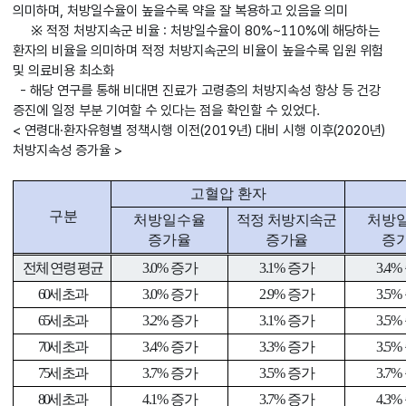
의미하며, 처방일수율이 높을수록 약을 잘 복용하고 있음을 의미
※ 적정 처방지속군 비율 : 처방일수율이 80%~110%에 해당하는
환자의 비율을 의미하며 적정 처방지속군의 비율이 높을수록 입원 위험
및 의료비용 최소화
- 해당 연구를 통해 비대면 진료가 고령층의 처방지속성 향상 등 건강
증진에 일정 부분 기여할 수 있다는 점을 확인할 수 있었다.
< 연령대·환자유형별 정책시행 이전(2019년) 대비 시행 이후(2020년)
처방지속성 증가율 >
고혈압 환자
구 분
처방일수율
적정 처방지속군
처방
증가율
증가율
증
전체 연령 평균
3.0%
증가
3.1%
증가
3.4%
60
세 초과
3.0%
증가
2.9%
증가
3.5%
65
세 초과
3.2%
증가
3.1%
증가
3.5%
70
세 초과
3.4%
증가
3.3%
증가
3.5%
75
세 초과
3.7%
증가
3.5%
증가
3.7%
80
세 초과
4.1%
증가
3.7%
증가
4.3%