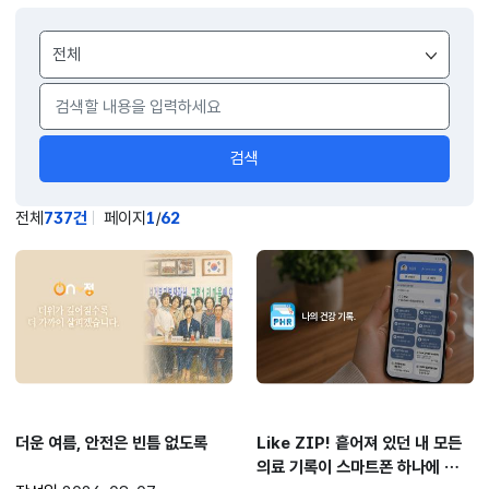
게시물
검색
검색
전체
737건
페이지
1
/
62
새글
새글
더운 여름, 안전은 빈틈 없도록
Like ZIP! 흩어져 있던 내 모든
의료 기록이 스마트폰 하나에 싹