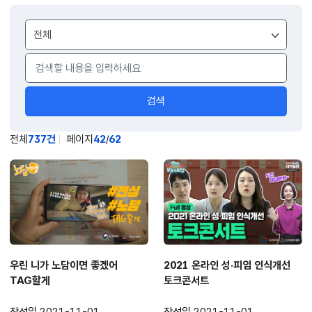
게시물
검색
검색
전체
737건
페이지
42
/
62
우린 니가 노담이면 좋겠어
2021 온라인 성·피임 인식개선
TAG할게
토크콘서트
작성일
2021-11-01
작성일
2021-11-01