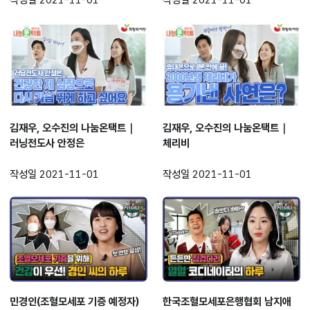
김재우, 오수진의 나눔온택트｜
김재우, 오수진의 나눔온택트｜
러닝전도사 안정은
체리비
작성일
2021-11-01
작성일
2021-11-01
민경인(조혈모세포 기증 예정자)
한국조혈모세포은행협회 남지애