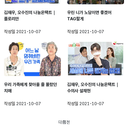
김재우, 오수진의 나눔온택트｜
우린 니가 노담이면 좋겠어
플로리안
TAG할게
작성일
2021-10-07
작성일
2021-10-07
우리 가족에게 찾아올 줄 몰랐던
김재우, 오수진의 나눔온택트｜
치매
수의사 설채현
작성일
2021-10-07
작성일
2021-10-07
다음
이전
페이지로
페이지로